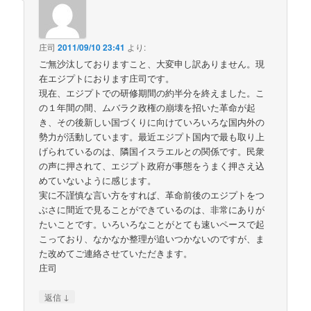
庄司
2011/09/10 23:41
より:
ご無沙汰しておりますこと、大変申し訳ありません。現
在エジプトにおります庄司です。
現在、エジプトでの研修期間の約半分を終えました。こ
の１年間の間、ムバラク政権の崩壊を招いた革命が起
き、その後新しい国づくりに向けていろいろな国内外の
勢力が活動しています。最近エジプト国内で最も取り上
げられているのは、隣国イスラエルとの関係です。民衆
の声に押されて、エジプト政府が事態をうまく押さえ込
めていないように感じます。
実に不謹慎な言い方をすれば、革命前後のエジプトをつ
ぶさに間近で見ることができているのは、非常にありが
たいことです。いろいろなことがとても速いペースで起
こっており、なかなか整理が追いつかないのですが、ま
た改めてご連絡させていただきます。
庄司
↓
返信