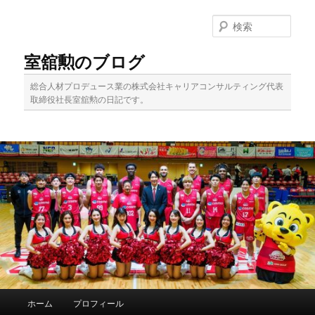
メ
イ
検
ン
索
コ
室舘勲のブログ
ン
テ
総合人材プロデュース業の株式会社キャリアコンサルティング代表
ン
取締役社長室舘勲の日記です。
ツ
へ
移
動
メ
ホーム
プロフィール
イ