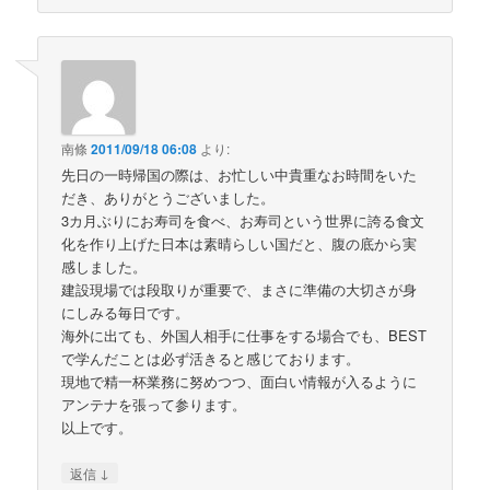
南條
2011/09/18 06:08
より:
先日の一時帰国の際は、お忙しい中貴重なお時間をいた
だき、ありがとうございました。
3カ月ぶりにお寿司を食べ、お寿司という世界に誇る食文
化を作り上げた日本は素晴らしい国だと、腹の底から実
感しました。
建設現場では段取りが重要で、まさに準備の大切さが身
にしみる毎日です。
海外に出ても、外国人相手に仕事をする場合でも、BEST
で学んだことは必ず活きると感じております。
現地で精一杯業務に努めつつ、面白い情報が入るように
アンテナを張って参ります。
以上です。
↓
返信