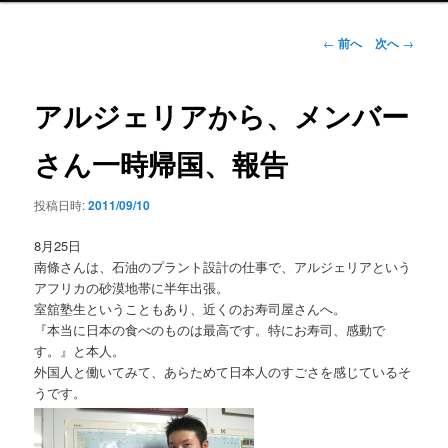
ン
メ
投
←
前へ
次へ
→
ニ
稿
ュ
ナ
ー
ビ
アルジェリアから、メンバー
ゲ
ー
さん一時帰国、報告
シ
ョ
投稿日時:
2011/09/10
ン
8月25日
南條さんは、石油のプラント設計の仕事で、アルジェリアという
アフリカの砂漠地帯に半年出張。
室舘塾生ということもあり、近くのお寿司屋さんへ。
『本当に日本の食べのものは最高です。特にお寿司、感動で
す。』と本人。
外国人と働いてみて、あらためて日本人のすごさを感じているそ
うです。