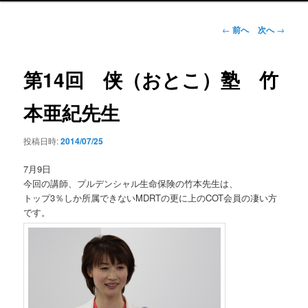
ン
メ
投
←
前へ
次へ
→
ニ
稿
ュ
ナ
ー
ビ
第14回 侠（おとこ）塾 竹
ゲ
ー
本亜紀先生
シ
ョ
投稿日時:
2014/07/25
ン
7月9日
今回の講師、プルデンシャル生命保険の竹本先生は、
トップ3％しか所属できないMDRTの更に上のCOT会員の凄い方
です。