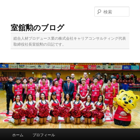
メ
イ
検
ン
索
コ
室舘勲のブログ
ン
テ
総合人材プロデュース業の株式会社キャリアコンサルティング代表
ン
取締役社長室舘勲の日記です。
ツ
へ
移
動
メ
ホーム
プロフィール
イ