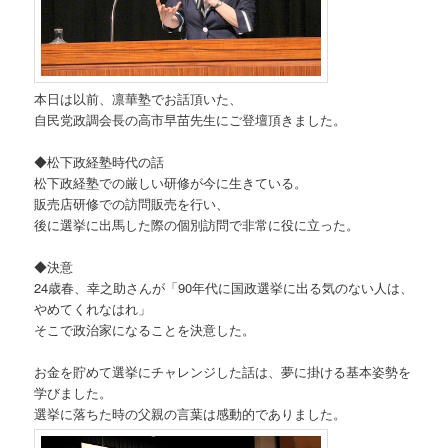
本日は以前、凛華塾でお話頂いた、
自民党政調会長の高市早苗先生にご登壇頂きました。
◆松下政経塾時代の話
松下政経塾での厳しい研修が今に生きている。
販売店研修での訪問販売を行い、
後に選挙に出馬した際の個別訪問で非常に役に立った。
◆決意
24歳春、幸之助さんが「90年代に国政選挙に出る気のない人は、
やめてくれなはれ」
そこで政治家になることを決意した。
お金を貯めて選挙にチャレンジした話は、夢に掛ける基本姿勢を
学びました。
選挙に落ちた時の父親の言葉は感動的でありました。