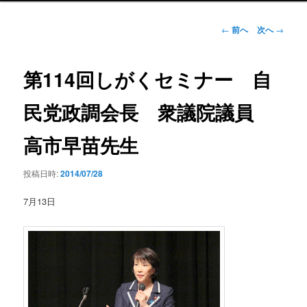
ン
メ
投
←
前へ
次へ
→
ニ
稿
ュ
ナ
ー
ビ
第114回しがくセミナー 自
ゲ
ー
民党政調会長 衆議院議員
シ
ョ
高市早苗先生
ン
投稿日時:
2014/07/28
7月13日