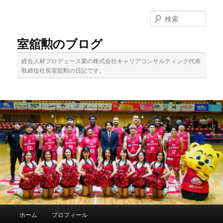
メ
イ
検
ン
索
コ
室舘勲のブログ
ン
テ
総合人材プロデュース業の株式会社キャリアコンサルティング代表
ン
取締役社長室舘勲の日記です。
ツ
へ
移
動
メ
ホーム
プロフィール
イ