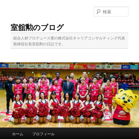
メ
イ
検
ン
索
コ
室舘勲のブログ
ン
テ
総合人材プロデュース業の株式会社キャリアコンサルティング代表
ン
取締役社長室舘勲の日記です。
ツ
へ
移
動
メ
ホーム
プロフィール
イ