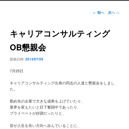
ン
メ
投
←
前へ
次へ
→
ニ
稿
ュ
ナ
ー
ビ
キャリアコンサルティング
ゲ
ー
OB懇親会
シ
ョ
投稿日時:
2014/07/29
ン
7月25日
キャリアコンサルティング出身の同志の人達と懇親会をしまし
た。
勤め先の企業で大きな成果を上げていたり、
業界を変えたいと目下奮闘中であったり、
プライベートが好調だったりと、
皆が人生を良い方向へ歩んでいることに、