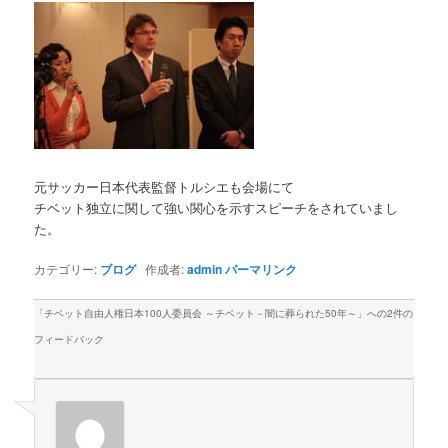
元サッカー日本代表監督トルシエも会場にて
チベット独立に関して強い関心を示すスピーチをされていまし
た。
カテゴリー:
ブログ
作成者:
admin
パーマリンク
「
チベット自由人権日本100人委員会 ～チベット－闇に葬られた50年～
」への2件の
フィードバック