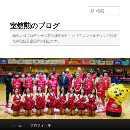
メ
イ
検
ン
索
コ
室舘勲のブログ
ン
テ
総合人材プロデュース業の株式会社キャリアコンサルティング代表
ン
取締役社長室舘勲の日記です。
ツ
へ
移
動
メ
ホーム
プロフィール
イ