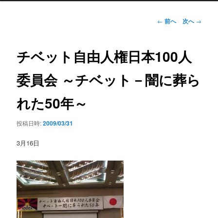
ン
メ
投
←
前へ
次へ
→
ニ
稿
ュ
ナ
ー
ビ
チベット自由人権日本100人
ゲ
ー
委員会 ～チベット－闇に葬ら
シ
ョ
れた50年～
ン
投稿日時:
2009/03/31
3月16日