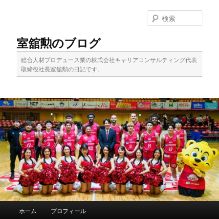
メ
イ
検
ン
索
コ
室舘勲のブログ
ン
テ
総合人材プロデュース業の株式会社キャリアコンサルティング代表
ン
取締役社長室舘勲の日記です。
ツ
へ
移
動
メ
ホーム
プロフィール
イ