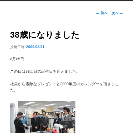
ン
メ
投
←
前へ
次へ
→
ニ
稿
ュ
ナ
ー
ビ
38歳になりました
ゲ
ー
投稿日時:
2009/03/31
シ
ョ
3月25日
ン
この日は38回目の誕生日を迎えました。
社員から素敵なプレゼントと2009年度のカレンダーを頂きまし
た。