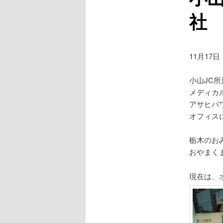
社
11月17日
小山JC所
メディカ
アサヒパ
オフィス
栃木のお
おやまく
現在は、