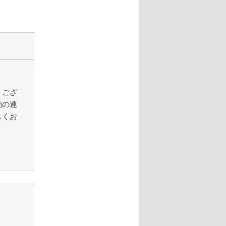
うござ
動の連
しくお