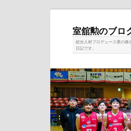
メ
イ
ン
室舘勲のブロ
コ
ン
総合人材プロデュース業の株
テ
日記です。
ン
ツ
へ
移
動