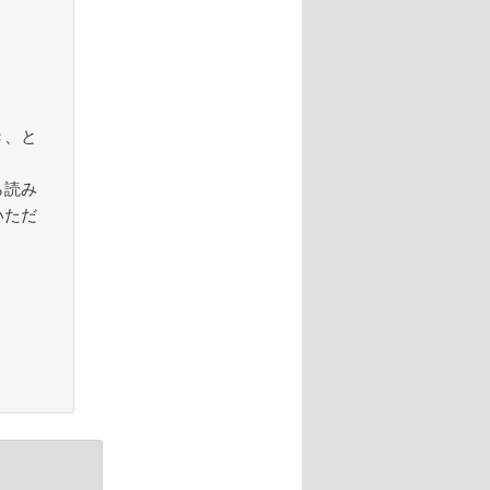
き、と
ら読み
いただ