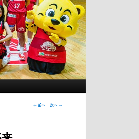
投
←
前へ
次へ
→
稿
ナ
ビ
が来
ゲ