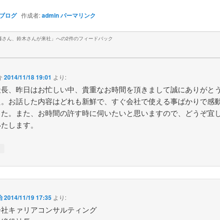
ブログ
作成者:
admin
パーマリンク
藤さん、鈴木さんが来社
」への2件のフィードバック
介
2014/11/18 19:01
より:
社長、昨日はお忙しい中、貴重なお時間を頂きまして誠にありがと
た。お話した内容はどれも新鮮で、すぐ会社で使える事ばかりで感
した。また、お時間の許す時に伺いたいと思いますので、どうぞ宜
いたします。
↓
治
2014/11/19 17:35
より:
会社キァリアコンサルティング