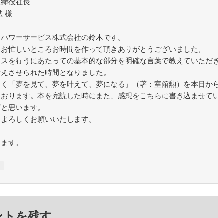
取締役社長
勲 様
ヒパワーサービス株式会社の鈴木です。
はお忙しいところお時間を作って頂きありがとうございました。
ネスを行うにあたっての基本的な部分を明確な言葉で教えていただ
考えさせられた時間となりました。
そく「夢を見て、夢を叶えて、夢になる」（著：室舘勲）を本日か
ております。本を完読した時にまた、感想をこちらに書き込ませて
ばと思います。
もよろしくお願いいたします。
します。
↓
ントを残す