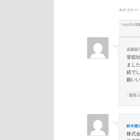
カテゴリー:
「
小山JCの斎
斎藤陽
室舘
まし
続で
願い
返信
鈴木健
株式