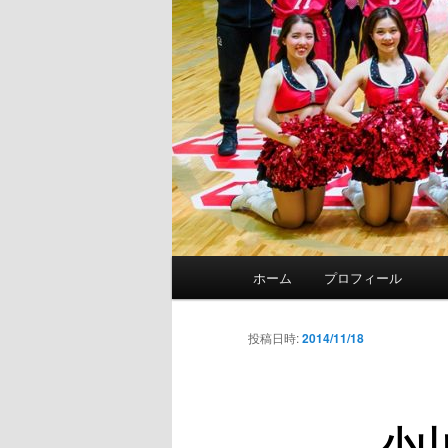
メ
ホーム
プロフィール
イ
ン
メ
投稿日時:
2014/11/18
ニ
ュ
ー
小