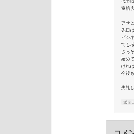
代表
室舘 
アサ
先日
ビジ
ても
さっ
始め
けれ
今後
失礼
返信
コメ