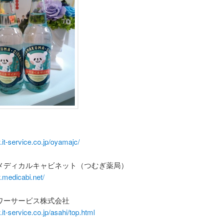
.it-service.co.jp/oyamajc/
メディカルキャビネット（つむぎ薬局）
.medicabi.net/
ワーサービス株式会社
.it-service.co.jp/asahi/top.html