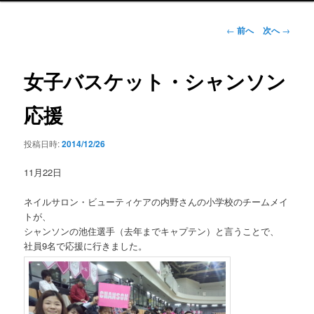
ン
メ
投
←
前へ
次へ
→
ニ
稿
ュ
ナ
ー
ビ
女子バスケット・シャンソン
ゲ
ー
応援
シ
ョ
投稿日時:
2014/12/26
ン
11月22日
ネイルサロン・ビューティケアの内野さんの小学校のチームメイ
トが、
シャンソンの池住選手（去年までキャプテン）と言うことで、
社員9名で応援に行きました。