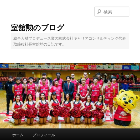
メ
イ
検
ン
索
コ
室舘勲のブログ
ン
テ
総合人材プロデュース業の株式会社キャリアコンサルティング代表
ン
取締役社長室舘勲の日記です。
ツ
へ
移
動
メ
ホーム
プロフィール
イ