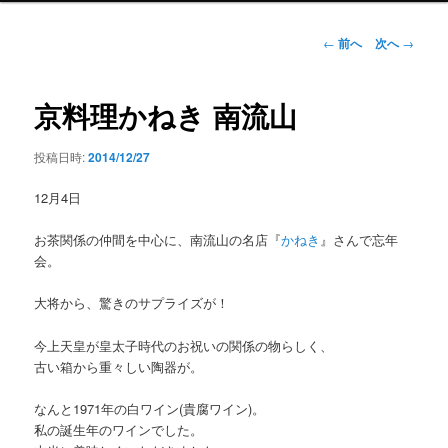
ン
メ
投
←
前へ
次へ
→
ニ
稿
ュ
ナ
ー
ビ
京料理かねき 南流山
ゲ
ー
投稿日時:
2014/12/27
シ
ョ
12月4日
ン
お茶関係の仲間を中心に、南流山の名店『
かねき
』さんで忘年
会。
大将から、驚きのサプライズが！
今上天皇が皇太子時代のお祝いの関係の物らしく、
古い箱から重々しい陶器が。
なんと1971年の白ワイン(貴腐ワイン)。
私の誕生年のワインでした。