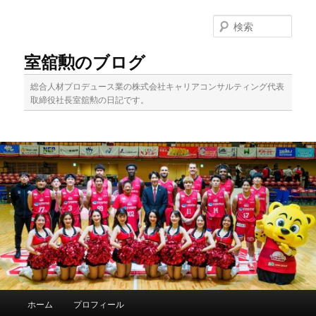
メ
イ
検
ン
索
コ
室舘勲のブログ
ン
テ
総合人材プロデュース業の株式会社キャリアコンサルティング代表
ン
取締役社長室舘勲の日記です。
ツ
へ
移
動
メ
ホーム
プロフィール
イ