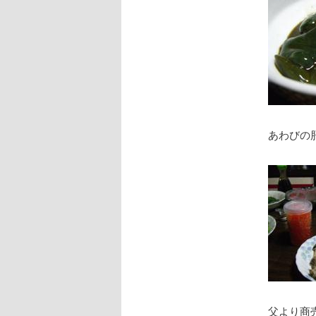
あわびの
父より商