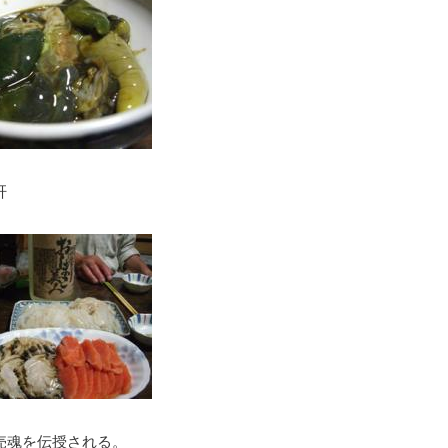
肝
売魂を伝授される。