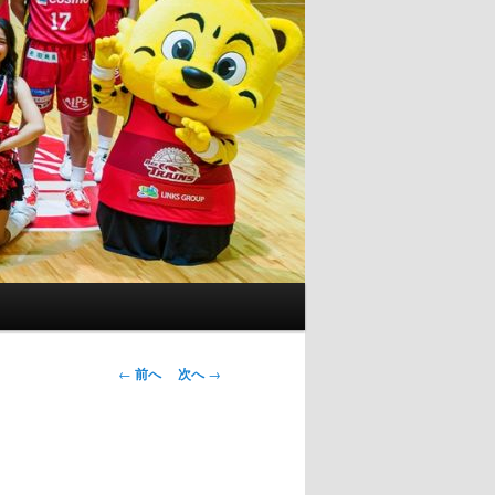
投
←
前へ
次へ
→
稿
ナ
ビ
ゲ