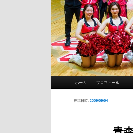
メ
ホーム
プロフィール
イ
ン
メ
投稿日時:
2009/09/04
ニ
ュ
ー
青森