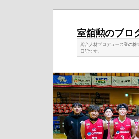
メ
イ
ン
室舘勲のブロ
コ
ン
総合人材プロデュース業の株
テ
日記です。
ン
ツ
へ
移
動