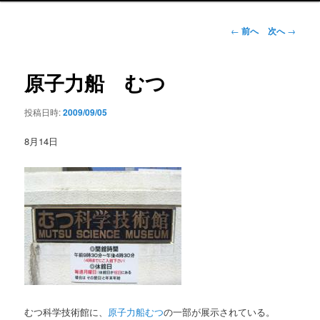
ン
メ
投
←
前へ
次へ
→
ニ
稿
ュ
ナ
ー
ビ
原子力船 むつ
ゲ
ー
投稿日時:
2009/09/05
シ
ョ
8月14日
ン
むつ科学技術館に、
原子力船むつ
の一部が展示されている。