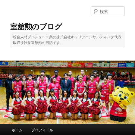
メ
イ
検
ン
索
コ
室舘勲のブログ
ン
テ
総合人材プロデュース業の株式会社キャリアコンサルティング代表
ン
取締役社長室舘勲の日記です。
ツ
へ
移
動
メ
ホーム
プロフィール
イ