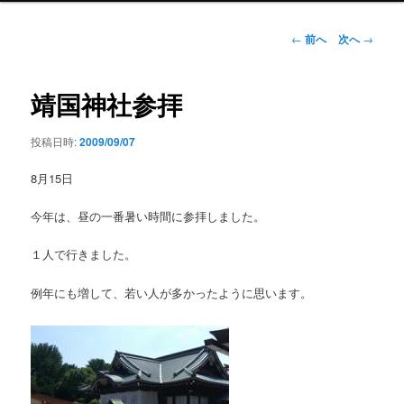
ン
メ
投
←
前へ
次へ
→
ニ
稿
ュ
ナ
ー
ビ
靖国神社参拝
ゲ
ー
投稿日時:
2009/09/07
シ
ョ
8月15日
ン
今年は、昼の一番暑い時間に参拝しました。
１人で行きました。
例年にも増して、若い人が多かったように思います。