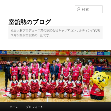
メ
イ
検
ン
索
コ
室舘勲のブログ
ン
テ
総合人材プロデュース業の株式会社キャリアコンサルティング代表
ン
取締役社長室舘勲の日記です。
ツ
へ
移
動
メ
ホーム
プロフィール
イ