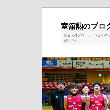
メ
イ
ン
室舘勲のブロ
コ
ン
総合人材プロデュース業の株
テ
日記です。
ン
ツ
へ
移
動