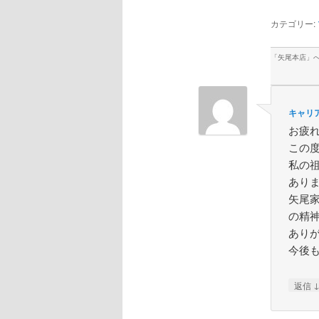
カテゴリー:
「
矢尾本店
」
キャリ
お疲
この
私の
あり
矢尾
の精
あり
今後
返信