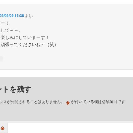
09/09/09 15:38
より:
ほー！
まして～～。
も楽しみにしていまーす！
事頑張ってくださいね～（笑）
↓
ントを残す
※
レスが公開されることはありません。
が付いている欄は必須項目です
※