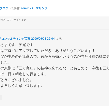
ブログ
作成者:
admin
パーマリンク
への2件のフィードバック
アコンサルティング広報
2009/09/08 22:04
より:
れさまです、矢尾です。
度はブログにアップしていただき、ありがとうございます！
祖父が生粋の近江商人で、昔から商売というものが当たり前の様に
ました。
家の家訓に「三方良し」の精神を忘れるな、とあるので、今後も三
神で、日々精進して行きます。
がとうございました。
もよろしくお願い致します。
↓