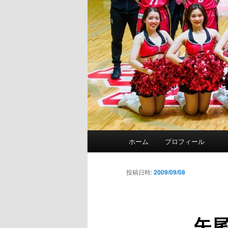
メ
ホーム
プロフィール
イ
ン
メ
投稿日時:
2009/09/08
ニ
ュ
ー
矢