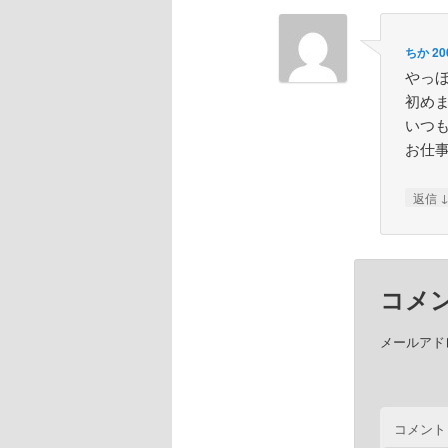
ちか
20
やっ
初め
いつ
お仕
返信
コメ
メールアド
コメント