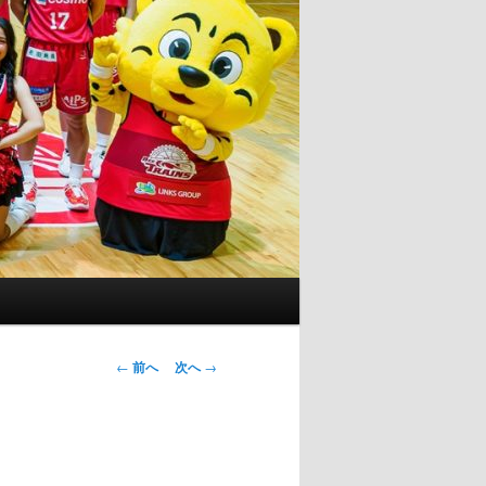
投
←
前へ
次へ
→
稿
ナ
ビ
ゲ