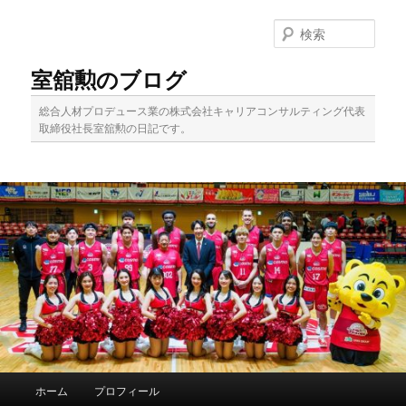
メ
イ
検
ン
索
コ
室舘勲のブログ
ン
テ
総合人材プロデュース業の株式会社キャリアコンサルティング代表
ン
取締役社長室舘勲の日記です。
ツ
へ
移
動
メ
ホーム
プロフィール
イ