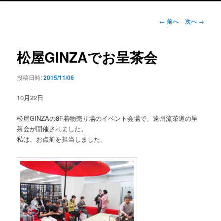
ン
メ
投
←
前へ
次へ
→
ニ
稿
ュ
ナ
ー
ビ
松屋GINZAでお呈茶会
ゲ
ー
投稿日時:
2015/11/06
シ
ョ
10月22日
ン
松屋GINZAの8F着物売り場のイベント会場で、遠州流茶道の呈
茶会が開催されました。
私は、お点前を担当しました。