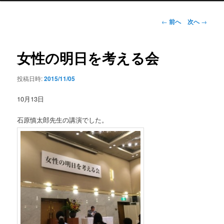
ン
メ
投
←
前へ
次へ
→
ニ
稿
ュ
ナ
ー
ビ
女性の明日を考える会
ゲ
ー
投稿日時:
2015/11/05
シ
ョ
10月13日
ン
石原慎太郎先生の講演でした。