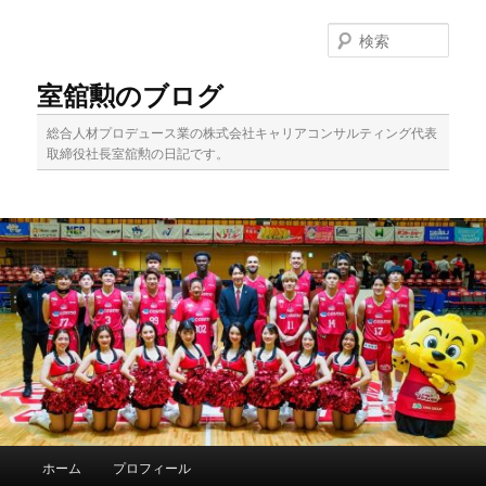
メ
イ
検
ン
索
コ
室舘勲のブログ
ン
テ
総合人材プロデュース業の株式会社キャリアコンサルティング代表
ン
取締役社長室舘勲の日記です。
ツ
へ
移
動
メ
ホーム
プロフィール
イ