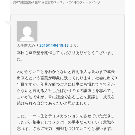
「
第67回室舘塾＆第60回室舘塾ユース
」への5件のフィードバック
人生前のめり
2015/11/04 19:13
より:
本日も室館塾を開催してくださりありがとうございまし
た。
わからないことをわからないと言える人は死ぬまで成長
出来るという言葉が印象に残っております。社会に出て3
年目ですが、年月が経つごとに仕事にも慣れてきて分か
らないと言える入社したばかりの頃の謙虚さを忘れてし
まいがちですが、常に謙虚であることを意識し、成長を
続けられる自分でありたいと思いました。
また、ユース生とディスカッションをさせていただきま
したが、塾生としてメンバーの手本なんだという意識を
忘れず、さらに実力、知識をつけていこうと思います。