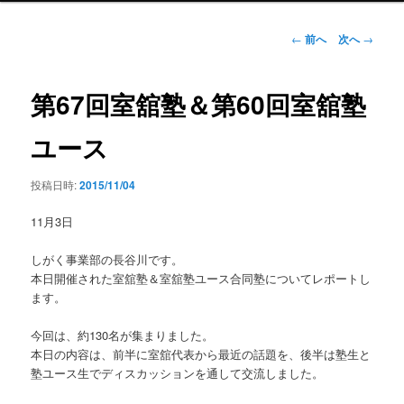
ン
メ
投
←
前へ
次へ
→
ニ
稿
ュ
ナ
ー
ビ
第67回室舘塾＆第60回室舘塾
ゲ
ー
ユース
シ
ョ
投稿日時:
2015/11/04
ン
11月3日
しがく事業部の長谷川です。
本日開催された室舘塾＆室舘塾ユース合同塾についてレポートし
ます。
今回は、約130名が集まりました。
本日の内容は、前半に室舘代表から最近の話題を、後半は塾生と
塾ユース生でディスカッションを通して交流しました。