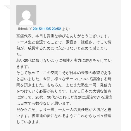
Hideaki.Y
2015/11/05 23:52
より:
室舘代表、本日も貴重な学びをありがとうございます。
ユース生と合流することで、素直さ、謙虚さ、そして情
熱が、成長するためには欠かせないと改めて感じまし
た。
若い20代に負けないように知性と実力に磨きをかけてい
きます。
そして改めて、この空間こそが日本の未来の希望である
と思いました。今回、様々なテーマについて議論する時
間を頂きました。もちろん、まだまだ塾生一同、発信力
をつけていく必要があります。しかし日本の大切な論点
に対して、20代、30代がこれほど真剣に議論できる環境
は日本でも数少ないと思います。
だからこそ、より一層、一人一人の責任感が大切だと思
います。後輩達の夢になれるようにこれからも日々精進
していきます。