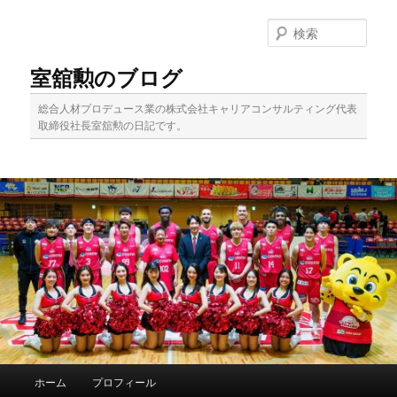
メ
イ
検
ン
索
コ
室舘勲のブログ
ン
テ
総合人材プロデュース業の株式会社キャリアコンサルティング代表
ン
取締役社長室舘勲の日記です。
ツ
へ
移
動
メ
ホーム
プロフィール
イ