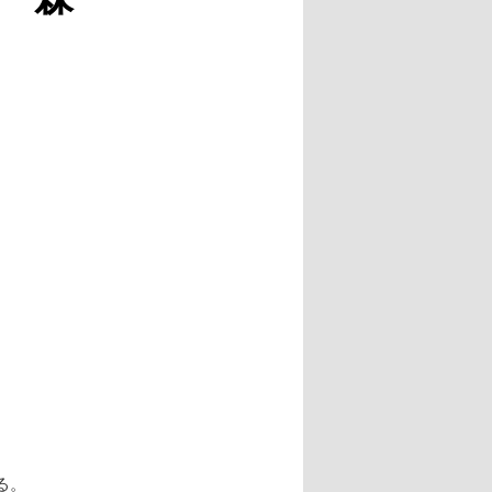
ー
シ
ョ
ン
る。