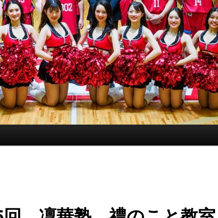
75回 凜華塾 禮のこと教室