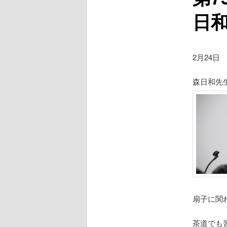
日
2月24日
森日和先
扇子に関
茶道でも