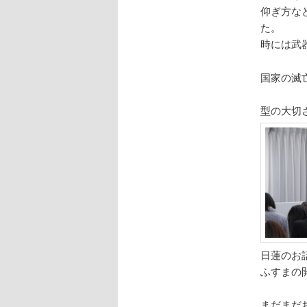
仰ぎ方な
た。
時には武
国家の滅
型の大切
日蓮のお
ふすまの
まだまだ