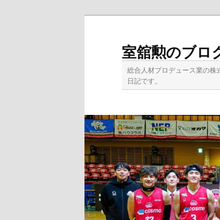
メ
イ
ン
室舘勲のブロ
コ
ン
総合人材プロデュース業の株
テ
日記です。
ン
ツ
へ
移
動