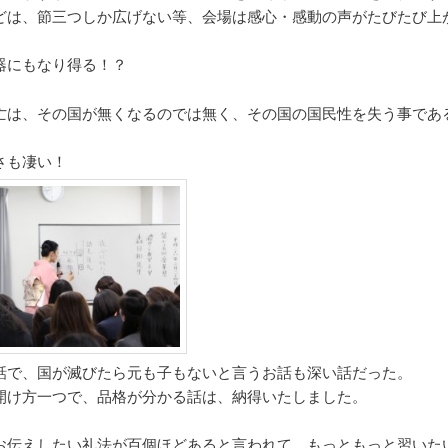
どは、節三つしか広げない等、会場は感心・感動の声がたびたび上
器にもなり得る！？
亡は、その国が無くなるのでは無く、その国の国民性を失う事であ
さも凄い！
話で、国が滅びたら元も子もないと言うお話も深い話だった。
開け方一つで、品格が分かる話は、納得いたしました。
お伝えしたい礼法が百個ほどあると言われて、もっともっと習いた