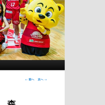
投
←
前へ
次へ
→
稿
ナ
ビ
 森
ゲ