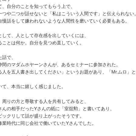
て、自分のことを知ってもらう上で、
一つや二つが話せないと「私はこういう人間です」と伝えられない
自慢話をして嫌われないような人間性を磨いていく必要もある。
として、人として存在感を出していくには、
ることは何か。自分を見つめ直していく。
た話で、
仲間のマダムホヤーンさんが、あるセミナーに参加された。
る人を五人書き出してください」というお題があり、「Mr.ムロ」
いて、本当に嬉しく感じました。
、周りの方と尊敬する人を共有してみると、
さんの相手だったYさんの紙に「室舘勲」と書いてあり、
ビックリして話が盛り上がったそうです。
修業時代に同じ会社で働いていたYさんでした。