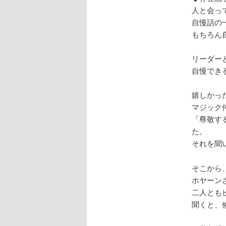
人と会っ
自慢話の
もちろん
リーダー
自慢でき
嬉しかっ
マジック
「尊敬す
た。
それを聞
そこから
ホヤーン
二人とも
聞くと、