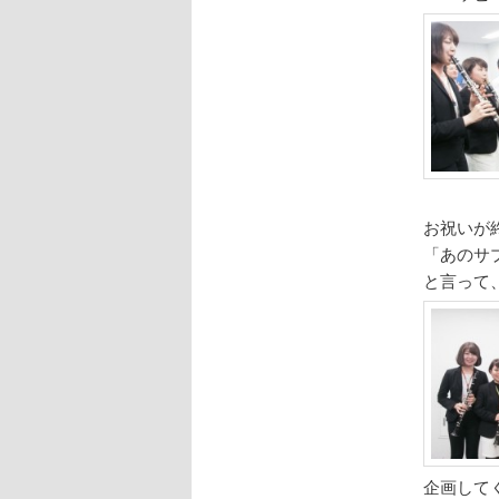
お祝いが
「あのサ
と言って
企画して