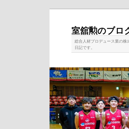
メ
イ
ン
室舘勲のブロ
コ
ン
総合人材プロデュース業の株
テ
日記です。
ン
ツ
へ
移
動