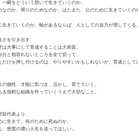
、一瞬をどういう想いで生きていくのか。
めなのか、周りのためなのか、はたまた、公のために生きていくの
に生きていくのか。軸があるならば、人としての迫力が増してくる
良さを引き出す
守は大事にして育成することは大前提。
自分と相容れないところを全て切って、
えだけを押し付けるのは、やりやすいかもしれないが、育成として
りの個性、才能に気づき、活かし、育てていく。
ある強靭な組織を作っていくうえで大切なこと。
室舘代表より、
めに生きて、何のために死ぬのか、
え、密度の濃い人生を送ってほしい」