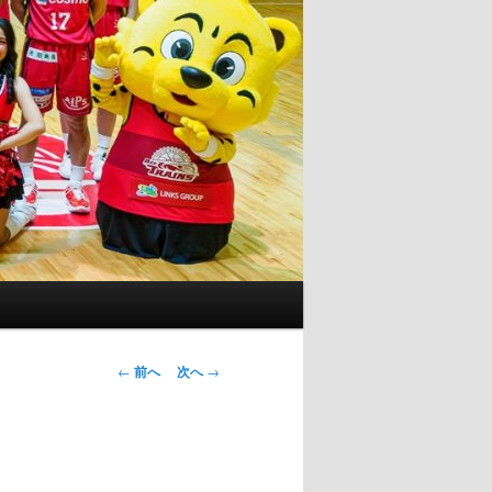
投
←
前へ
次へ
→
稿
ナ
ビ
ゲ