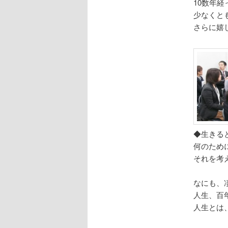
10数年
少なくと
さらに嬉
◆生きる
何のため
それを考
なにも、
人生、百
人生とは