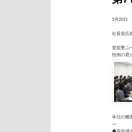
3月20日
社長室広
室舘塾ユ
恒例の君
本日の概
—
◆存在感