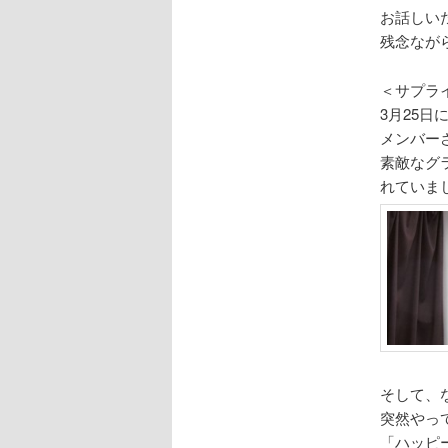
お話しい
残念なが
＜サプラ
3月25
メンバー
素敵なグ
れていま
そして、
突然やっ
「ハッピ