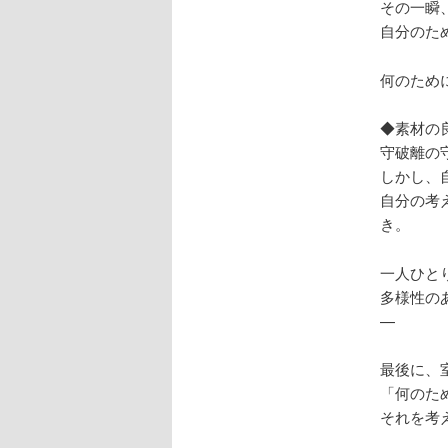
その一瞬
自分のた
何のため
◆素材の
守破離の
しかし、
自分の考
き。
一人ひと
多様性の
—
最後に、
「何のた
それを考