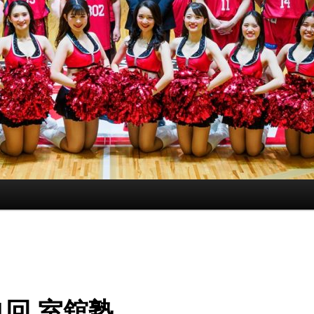
1回 室舘塾