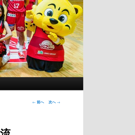
投
←
前へ
次へ
→
稿
ナ
ビ
流
ゲ