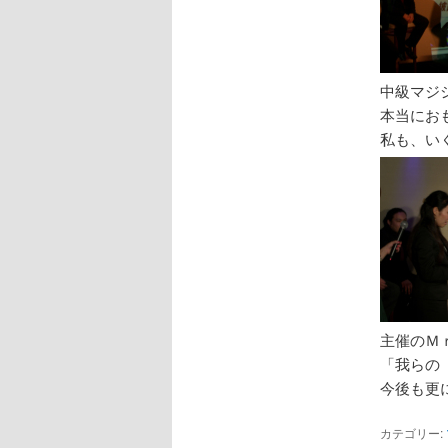
中級マジ
本当にお
私も、い
主催のＭ
「我らの
今後も更
カテゴリー: