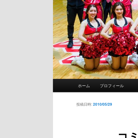
メ
ホーム
プロフィール
イ
ン
メ
投稿日時:
2010/05/29
ニ
ュ
ー
コ