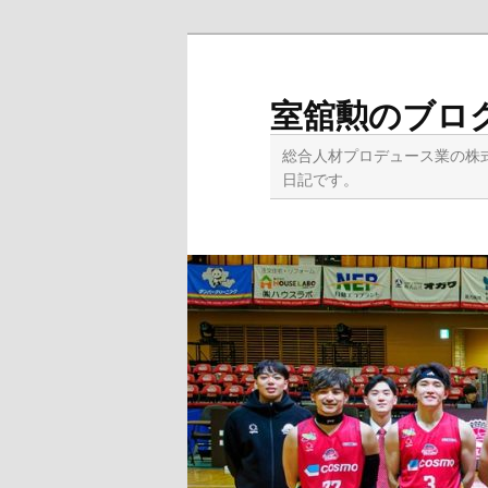
メ
イ
ン
室舘勲のブロ
コ
ン
総合人材プロデュース業の株
テ
日記です。
ン
ツ
へ
移
動