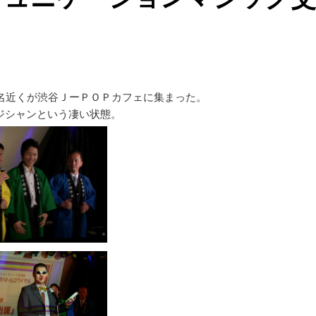
0名近くが渋谷ＪーＰＯＰカフェに集まった。
ジシャンという凄い状態。