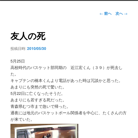
ン
メ
投
←
前へ
次へ
→
ニ
稿
ュ
ナ
ー
ビ
友人の死
ゲ
ー
投稿日時:
2010/05/30
シ
ョ
5月25日
ン
高校時代のバスケット部同期の 近江宏くん（３９）が死去し
た。
キャプテンの橋本くんより電話があった時は冗談かと思った。
あまりにも突然の死で驚いた。
5月22日に亡くなったそうだ。
あまりにも若すぎる死だった。
青森県むつ市まで急いで帰った。
通夜には地元のバスケットボール関係者を中心に、たくさんの方
が来ていた。