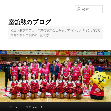
メ
イ
検
ン
索
コ
室舘勲のブログ
ン
テ
総合人材プロデュース業の株式会社キャリアコンサルティング代表
ン
取締役社長室舘勲の日記です。
ツ
へ
移
動
メ
ホーム
プロフィール
イ