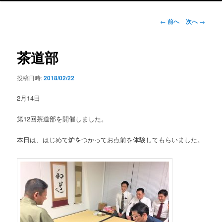
ン
メ
投
←
前へ
次へ
→
ニ
稿
ュ
ナ
ー
ビ
茶道部
ゲ
ー
投稿日時:
2018/02/22
シ
ョ
2月14日
ン
第12回茶道部を開催しました。
本日は、はじめて炉をつかってお点前を体験してもらいました。