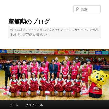
メ
イ
検
ン
索
コ
室舘勲のブログ
ン
テ
総合人材プロデュース業の株式会社キャリアコンサルティング代表
ン
取締役社長室舘勲の日記です。
ツ
へ
移
動
メ
ホーム
プロフィール
イ