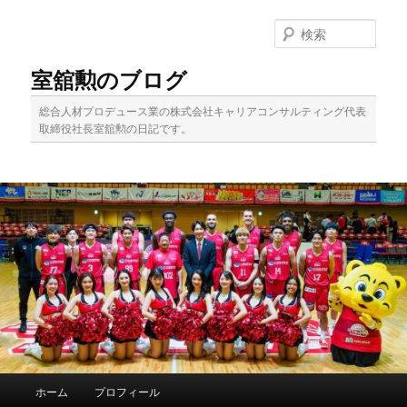
メ
イ
検
ン
索
コ
室舘勲のブログ
ン
テ
総合人材プロデュース業の株式会社キャリアコンサルティング代表
ン
取締役社長室舘勲の日記です。
ツ
へ
移
動
メ
ホーム
プロフィール
イ