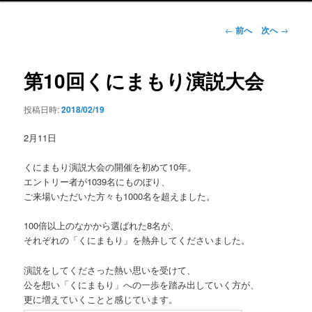
ン
メ
投
←
前へ
次へ
→
ニ
稿
ュ
ナ
ー
ビ
第10回くにまもり演説大会
ゲ
ー
投稿日時:
2018/02/19
シ
ョ
2月11日
ン
くにまもり演説大会の開催を初めて10年。
エントリー者が1039名にものぼり、
ご来場いただいた方々も1000名を超えました。
100倍以上のなかから選ばれた8名が、
それぞれの「くにまもり」を熱弁してくださいました。
演説をしてくださった熱い思いを受けて、
公を想い「くにまもり」への一歩を踏み出していく方が、
更に増えていくことと感じています。