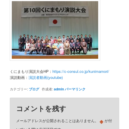
くにまもり演説大会HP：
https://c-consul.co.jp/kunimamori/
演説動画：
演説者動画(youtube)
カテゴリー:
ブログ
作成者:
admin
パーマリンク
コメントを残す
※
メールアドレスが公開されることはありません。
が付