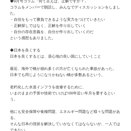
◆9月号コラム「何て言えば、正解ですか？」
コラムをメンバーで朗読し、みんなでディスカッションをしまし
た。
・自信をもって勝負できるような実力をつけていきたい
・正解探しではなく、正解を作り出していく
・自分の存在意義を、自分が作り出していくのだ
という感想もありました。
◆日本を良くする
日本を良くするとは、居心地の良い国にしていくこと
最近、海外で橋が崩れ多くの方が亡くなられた事故があった。
日本でも同じようになりかねない橋が多数あるという。
老朽化した水道インフラを改修するために、
いまのままの予算や技術でいけば100年近い年月を要するとい
う。
他にも安全保障や食糧問題、エネルギー問題など様々な問題があ
る。
そんな日本の現状を解決していかなくてはならないが、一人では
できない。