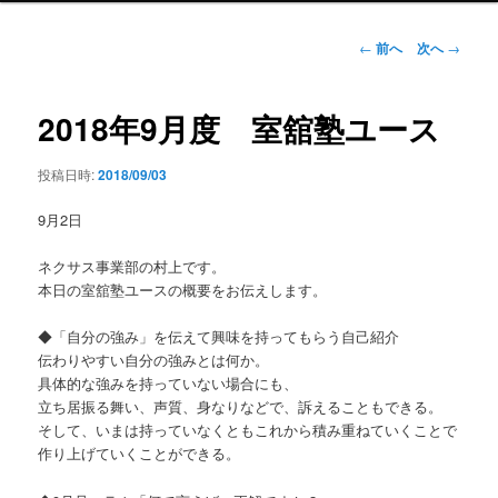
ン
メ
投
←
前へ
次へ
→
ニ
稿
ュ
ナ
ー
ビ
2018年9月度 室舘塾ユース
ゲ
ー
投稿日時:
2018/09/03
シ
ョ
9月2日
ン
ネクサス事業部の村上です。
本日の室舘塾ユースの概要をお伝えします。
◆「自分の強み」を伝えて興味を持ってもらう自己紹介
伝わりやすい自分の強みとは何か。
具体的な強みを持っていない場合にも、
立ち居振る舞い、声質、身なりなどで、訴えることもできる。
そして、いまは持っていなくともこれから積み重ねていくことで
作り上げていくことができる。