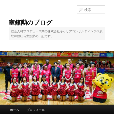
メ
イ
検
ン
索
コ
室舘勲のブログ
ン
テ
総合人材プロデュース業の株式会社キャリアコンサルティング代表
ン
取締役社長室舘勲の日記です。
ツ
へ
移
動
メ
ホーム
プロフィール
イ