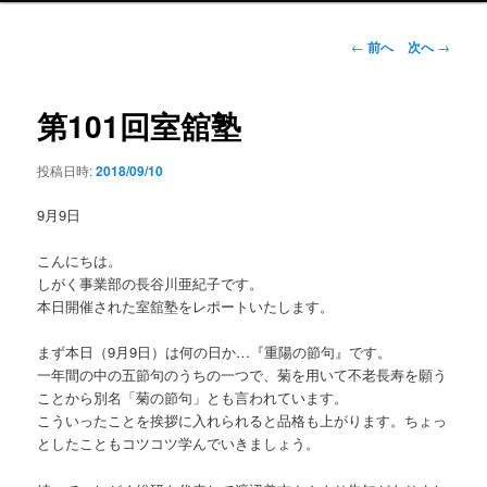
ン
メ
投
←
前へ
次へ
→
ニ
稿
ュ
ナ
ー
ビ
第101回室舘塾
ゲ
ー
投稿日時:
2018/09/10
シ
ョ
9月9日
ン
こんにちは。
しがく事業部の長谷川亜紀子です。
本日開催された室舘塾をレポートいたします。
まず本日（9月9日）は何の日か…『重陽の節句』です。
一年間の中の五節句のうちの一つで、菊を用いて不老長寿を願う
ことから別名「菊の節句」とも言われています。
こういったことを挨拶に入れられると品格も上がります。ちょっ
としたこともコツコツ学んでいきましょう。