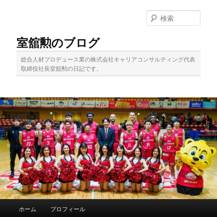
メ
イ
検
ン
索
コ
室舘勲のブログ
ン
テ
総合人材プロデュース業の株式会社キャリアコンサルティング代表
ン
取締役社長室舘勲の日記です。
ツ
へ
移
動
メ
ホーム
プロフィール
イ