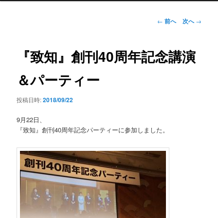
ン
メ
投
←
前へ
次へ
→
ニ
稿
ュ
ナ
ー
ビ
『致知』創刊40周年記念講演
ゲ
ー
＆パーティー
シ
ョ
投稿日時:
2018/09/22
ン
9月22日、
『致知』創刊40周年記念パーティーに参加しました。