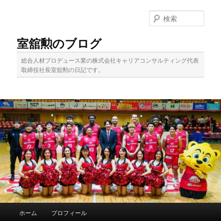
メ
イ
検
ン
索
コ
室舘勲のブログ
ン
テ
総合人材プロデュース業の株式会社キャリアコンサルティング代表
ン
取締役社長室舘勲の日記です。
ツ
へ
移
動
メ
ホーム
プロフィール
イ