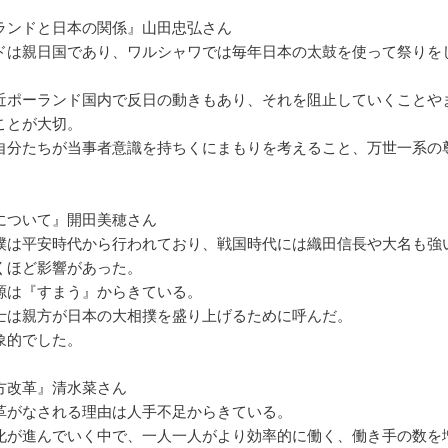
ランドと日本の関係』山田忠弘さん
ドは親日国であり、ワルシャワでは毎年日本の太鼓を使って祭りを
近ポーランド国内で反日の動きもあり、それを阻止していくことや
ことが大切。
自分たちが当事者意識を持ちくにまもりを考えること、万世一系の
。
について』開田美穂さん
撲は平安時代から行われており、戦国時代には織田信長や大名も強
くほど影響があった。
源は『すまう』からきている。
士は親方が日本の大相撲を盛り上げるために呼んだ。
象的でした。
方改革』清水菜さん
革がなされる理由は人手不足からきている。
化が進んでいく中で、一人一人がより効率的に働く、働き手の数を増