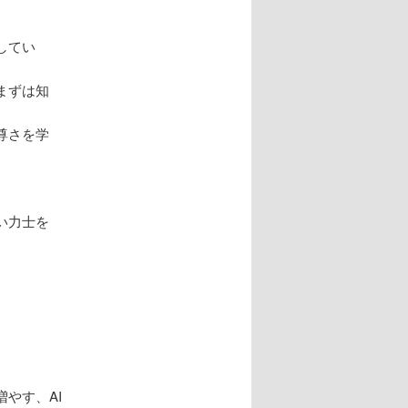
してい
まずは知
尊さを学
い力士を
やす、AI