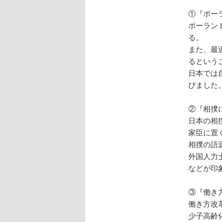
①『ポー
ポーラン
る。
また、最
るという
日本では
びました
②『相撲
日本の相
家臣に置
相撲の語
外国人力
などが印
③『働き
働き方改
少子高齢