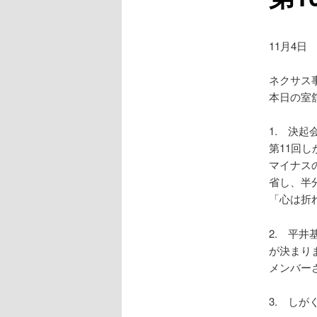
11月4日
ネクサス
本日の室
1. 決起
第11回
マイナス
省し、半
「心は折
2. 平
が決まり
メンバー
3. し