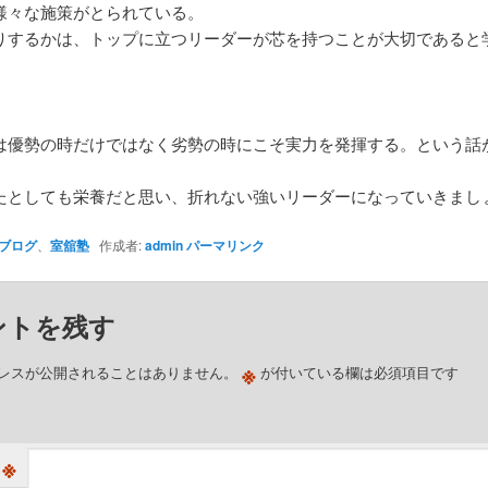
様々な施策がとられている。
りするかは、トップに立つリーダーが芯を持つことが大切であると
は優勢の時だけではなく劣勢の時にこそ実力を発揮する。という話
たとしても栄養だと思い、折れない強いリーダーになっていきまし
ブログ
、
室舘塾
作成者:
admin
パーマリンク
ントを残す
※
レスが公開されることはありません。
が付いている欄は必須項目です
※