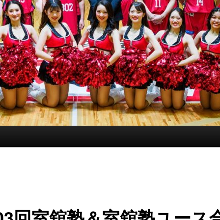
03回室舘塾＆室舘塾ユース