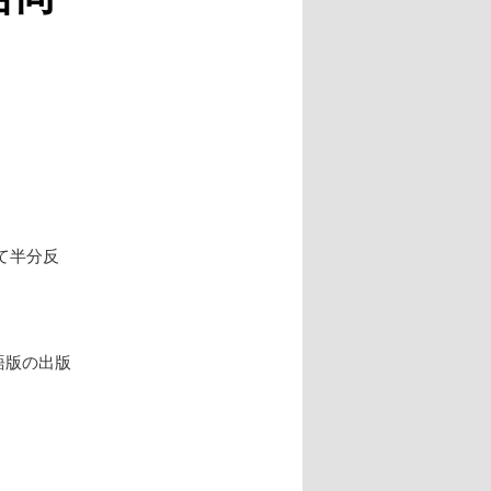
ー
シ
ョ
ン
て半分反
語版の出版