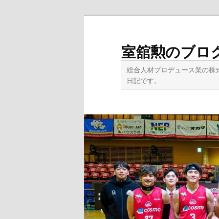
メ
イ
ン
室舘勲のブロ
コ
ン
総合人材プロデュース業の株
テ
日記です。
ン
ツ
へ
移
動