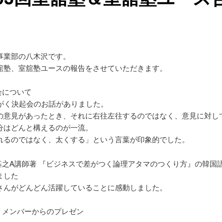
事業部の八木沢です。
舘塾、室舘塾ユースの報告をさせていただきます。
会について
しがく決起会のお話がありました。
の意見があったとき、それに右往左往するのではなく、意見に対し
分はどんと構えるのが一流。
れるのではなく、太くする」という言葉が印象的でした。
井基之A講師著 『ビジネスで差がつく論理アタマのつくり方』の韓国
ました
さんがどんどん活躍していることに感動しました。
がくメンバーからのプレゼン