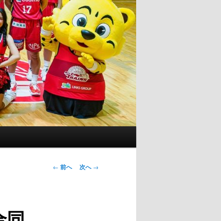
投
←
前へ
次へ
→
稿
ナ
ビ
合同
ゲ