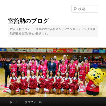
メ
イ
検
ン
索
コ
室舘勲のブログ
ン
テ
総合人材プロデュース業の株式会社キャリアコンサルティング代表
ン
取締役社長室舘勲の日記です。
ツ
へ
移
動
メ
ホーム
プロフィール
イ