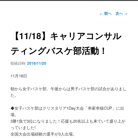
ン
メ
投
←
前へ
次へ
→
ニ
稿
ュ
ナ
ー
ビ
【11/18】キャリアコンサル
ゲ
ー
ティングバスケ部活動！
シ
ョ
投稿日時:
2018/11/20
ン
11月18日
朝から女子バスケ部、午後からは男子バスケ部の試合がありまし
た。
◆女子バスケ部はクリスタリア1Day大会「串家串猿CUP」に出
場。
3勝1負で3位になりました！応援も20名以上も来ていて盛り上が
っていました!
全国大会出場経験の選手が3人出場。