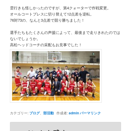
雲行きも怪しかったのですが、第4クォーターで作戦変更。
オールコートプレスに切り替えて12点差を逆転。
76対73の、なんと3点差で競り勝ちました！
選手たちもたくさんの声援によって、最後まで走りきれたのでは
ないでしょうか。
高松ヘッドコーチの采配もお見事でした！
カテゴリー:
ブログ
、
部活動
作成者:
admin
パーマリンク