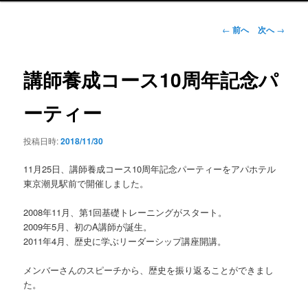
ン
メ
投
←
前へ
次へ
→
ニ
稿
ュ
ナ
ー
ビ
講師養成コース10周年記念パ
ゲ
ー
ーティー
シ
ョ
投稿日時:
2018/11/30
ン
11月25日、講師養成コース10周年記念パーティーをアパホテル
東京潮見駅前で開催しました。
2008年11月、第1回基礎トレーニングがスタート。
2009年5月、初のA講師が誕生。
2011年4月、歴史に学ぶリーダーシップ講座開講。
メンバーさんのスピーチから、歴史を振り返ることができまし
た。