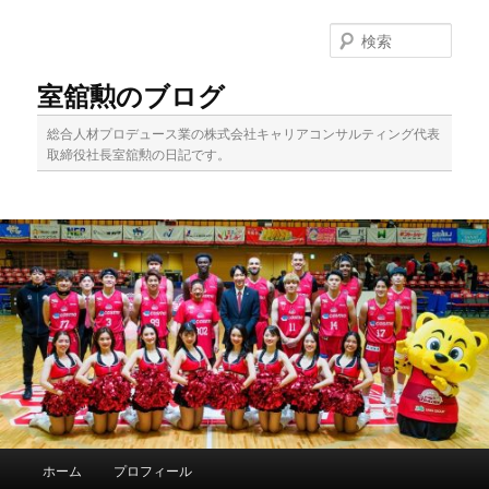
メ
イ
検
ン
索
コ
室舘勲のブログ
ン
テ
総合人材プロデュース業の株式会社キャリアコンサルティング代表
ン
取締役社長室舘勲の日記です。
ツ
へ
移
動
メ
ホーム
プロフィール
イ