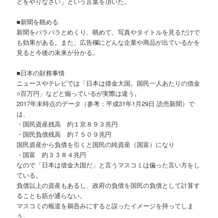
とをやりなさい」という言葉を頂いた。
■新聞を眺める
新聞をパラパラとめくり、眺めて、写真やタイトルを見るだけで
も効果がある。また、広告欄にどんな企業や商品が出ているかを
見ると今後の未来が分かる。
■日本の財務事情
ニュースやテレビでは「日本は借金大国。国民一人あたりの借金
○百万円」などと煽っているが実際は違う。
2017年末時点のデータ（参考：平成31年1月29日 読売新聞）で
は、
・国民資産残高 約１京８９３兆円
・国民負債残高 約７５０９兆円
国民資産から負債を引くと国民の純資産（国富）になり
・国富 約３３８４兆円
なので「日本は借金大国だ」と言うマスコミは偏った言い方をし
ている。
負債以上の資産もあるし、政府の負債を国民の負債として計算す
ることも筋が通らない。
マスコミの報道を鵜呑みにすると誤ったイメージを持ってしま
う。