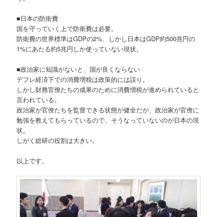
■日本の防衛費
国を守っていく上で防衛費は必要。
防衛費の世界標準はGDPの2%、しかし日本はGDP約500兆円の
1%にあたる約5兆円しか使っていない現状。
■政治家に知識がないと、国が良くならない
デフレ経済下での消費増税は政策的には誤り。
しかし財務官僚たちの成果のために消費増税が進められていると
言われている。
政治家が官僚たちを監督できる状態が健全だが、政治家が官僚に
勉強を教えてもらっているので、そうなっていないのが日本の現
状。
しがく総研の役割は大きい。
以上です。