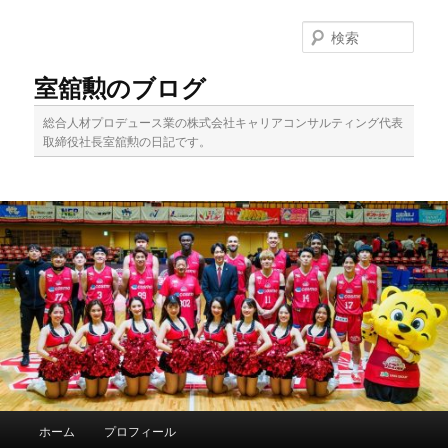
メ
イ
検
ン
索
コ
室舘勲のブログ
ン
テ
総合人材プロデュース業の株式会社キャリアコンサルティング代表
ン
取締役社長室舘勲の日記です。
ツ
へ
移
動
メ
ホーム
プロフィール
イ