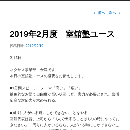
ン
メ
投
←
前へ
次へ
→
ニ
稿
ュ
ナ
ー
ビ
2019年2月度 室舘塾ユース
ゲ
ー
投稿日時:
2019/02/10
シ
ョ
2月3日
ン
ネクサス事業部 金澤です。
本日の室舘塾ユースの概要をお伝えします。
■1分間スピーチ テーマ「高い」「広い」
抽象的なお題で自由度が高い状況ほど、実力が必要とされ、臨機
応変な対応力が求められる。
■周りに人がいる時にしかできないことをやる
室舘代表は昔、上司から「1人で出来ることは1人の時にやってお
きなさい」「周りに人がいるなら、人がいる時にしかできないこ