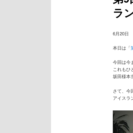
ラ
6月20日
本日は「
今回は今
これもひ
坂田様本
さて、今
アイスラ