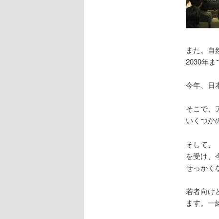
また、自
2030
今年、日
そこで、
いくつか
そして、
を受け、
せっかく
若者向け
ます。一