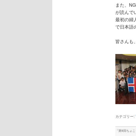
また、N
が読んで
最初の婦
で日本語
皆さんも
カテゴリー:
「
第9回ちょ