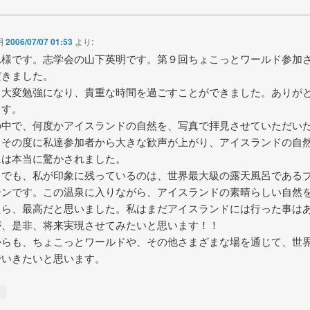
明
2006/07/07 01:53
より:
れ様です。志学会の山下英明です。第９回ちょこっとワールド参加
だきました。
も大変勉強になり、貴重な時間を過ごすことができました。ありが
ます。
の中で、何度かアイスランドの自然を、写真で拝見させていただい
、その度に私達参加者から大きな歓声が上がり、アイスランドの自
には本当に驚かされました。
中でも、私が印象に残っているのは、世界最大級の露天風呂である
ーンです。この温泉に入りながら、アイスランドの素晴らしい自然
たら、最高だと思いました。私はまだアイスランドには行った事は
が、是非、将来実現させてみたいと思います！！
からも、ちょこっとワールドや、その他さまざまな場を通じて、世
でいきたいと思います。
↓