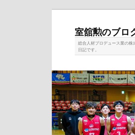
メ
イ
ン
室舘勲のブロ
コ
ン
総合人材プロデュース業の株
テ
日記です。
ン
ツ
へ
移
動