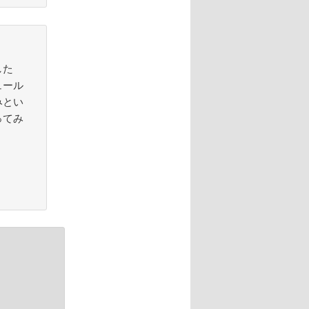
した
ュール
みとい
ってみ