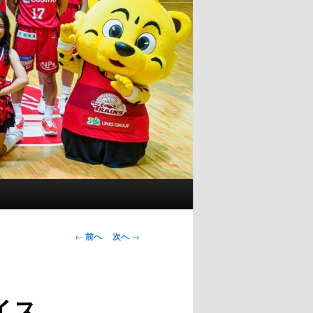
投
←
前へ
次へ
→
稿
ナ
ビ
イス
ゲ