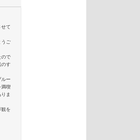
させて
とうご
たので
然のす
ブルー
を満喫
ありま
界観を