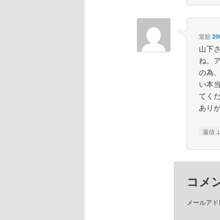
室舘
20
山下
ね。
の為
い本
てく
あり
返信
コメ
メールアド