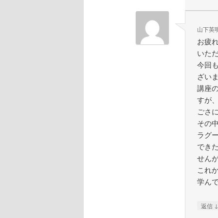
山下英
お疲
いた
今回
ざい
講座
すが
ごさ
その
ラグ
でき
せん
これ
学ん
返信