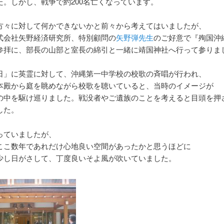
た。しかし、戦争で約200名亡くなっています。
方々に対して何かできないかと前々から考えてはいましたが、
式会社矢野経済研究所、特別顧問の
矢野弾先生
のご好意で『殉国沖
参拝に、部長の山部と室長の綿引と一緒に靖国神社へ行って参りま
日」に英霊に対して、沖縄第一中学校の校歌の斉唱が行われ、
本殿から庭を眺めながら校歌を聴いていると、当時のイメージが
の中を駆け巡りました。戦没者やご遺族のことを考えると目頭を押
した。
っていましたが、
ここ数年であれだけ心地良い空間があったかと思うほどに
少し日がさして、丁度良いそよ風が吹いていました。