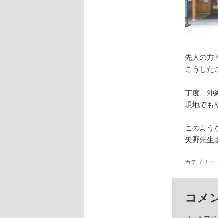
先人の方
こうした
丁度、沖
現地でも
このよう
矢野先生
カテゴリー:
コメ
メールアド