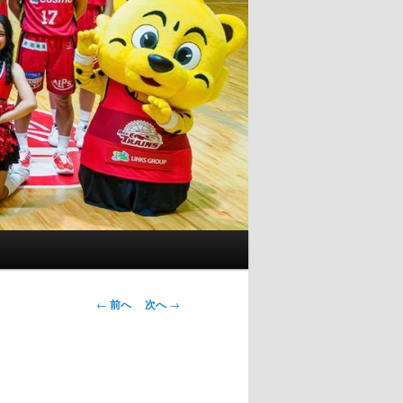
投
←
前へ
次へ
→
稿
ナ
ビ
ゲ