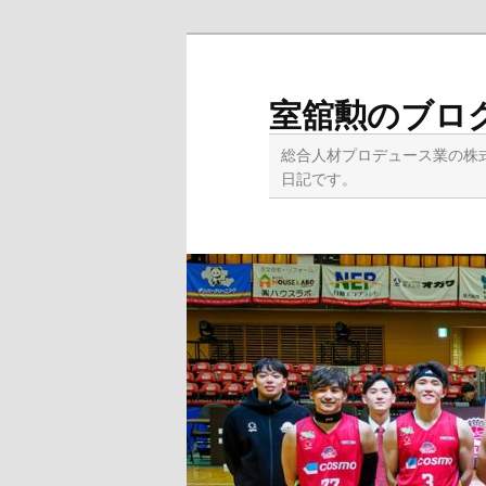
メ
イ
ン
室舘勲のブロ
コ
ン
総合人材プロデュース業の株
テ
日記です。
ン
ツ
へ
移
動