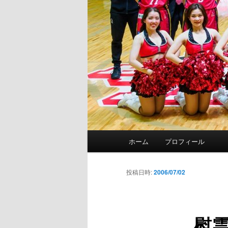
メ
ホーム
プロフィール
イ
ン
メ
投稿日時:
2006/07/02
ニ
ュ
ー
慰