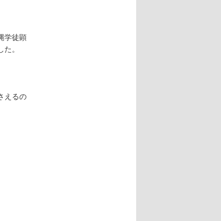
縄学徒顕
した。
さえるの