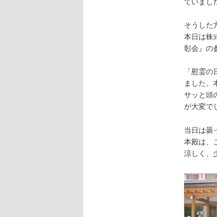
ていまし
そうした
本日は株
彰会』の
「慰霊の
ました。
サッと頭
が大変で
当日は曇
本殿は、
涼しく、