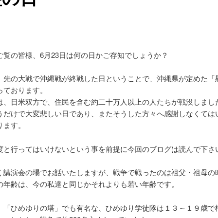
ご覧の皆様、6月23日は何の日かご存知でしょうか？
、先の大戦で沖縄戦が終戦した日ということで、沖縄県が定めた「
っております。
は、日米双方で、住民を含む約二十万人以上の人たちが戦没しまし
うだけで大変悲しい日であり、またそうした方々へ感謝しなくては
ります。
度と行ってはいけないという事を前提に今回のブログは読んで下さ
く講演会の場でお話いたしますが、戦争で戦ったのは祖父・祖母の
の年齢は、今の私達と同じかそれよりも若い年齢です。
、「ひめゆりの塔」でも有名な、ひめゆり学徒隊は１３～１９歳で