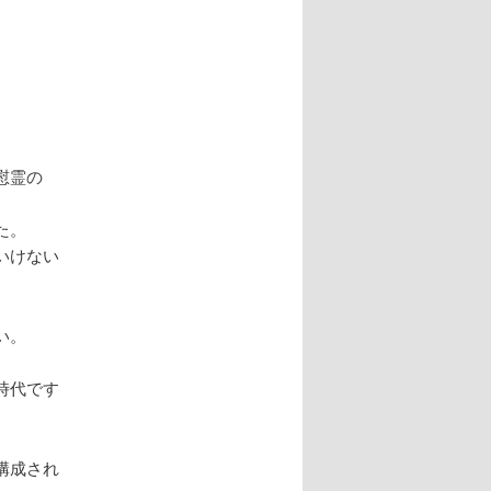
ー
シ
ョ
ン
慰霊の
た。
いけない
い。
時代です
構成され