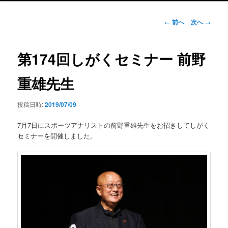
ン
メ
投
←
前へ
次へ
→
ニ
稿
ュ
ナ
ー
ビ
第174回しがくセミナー 前野
ゲ
ー
重雄先生
シ
ョ
投稿日時:
2019/07/09
ン
7月7日にスポーツアナリストの前野重雄先生をお招きしてしがく
セミナーを開催しました。