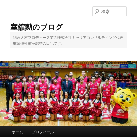
メ
イ
検
ン
索
コ
室舘勲のブログ
ン
テ
総合人材プロデュース業の株式会社キャリアコンサルティング代表
ン
取締役社長室舘勲の日記です。
ツ
へ
移
動
メ
ホーム
プロフィール
イ