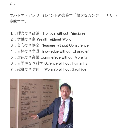
た。
マハトマ・ガンジーはインドの言葉で「偉大なガンジー」という
意味です。
１．理念なき政治 Politics without Principles
２．労働なき富 Wealth without Work
３．良心なき快楽 Pleasure without Conscience
４．人格なき学識 Knowledge without Character
５．道徳なき商業 Commerece without Morality
６．人間性なき科学 Science without Humanity
７．献身なき信仰 Worship without Sacrifice