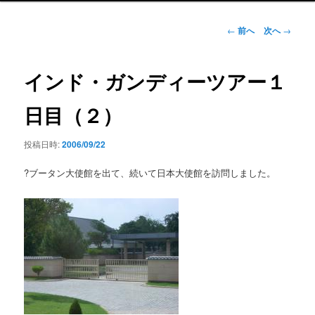
ン
メ
投
←
前へ
次へ
→
ニ
稿
ュ
ナ
ー
ビ
インド・ガンディーツアー１
ゲ
ー
日目（２）
シ
ョ
投稿日時:
2006/09/22
ン
?ブータン大使館を出て、続いて日本大使館を訪問しました。