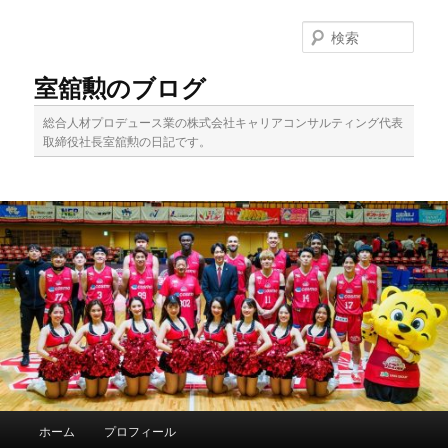
メ
イ
検
ン
索
コ
室舘勲のブログ
ン
テ
総合人材プロデュース業の株式会社キャリアコンサルティング代表
ン
取締役社長室舘勲の日記です。
ツ
へ
移
動
メ
ホーム
プロフィール
イ