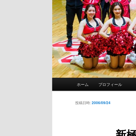
メ
ホーム
プロフィール
イ
ン
メ
投稿日時:
2006/09/24
ニ
ュ
ー
新