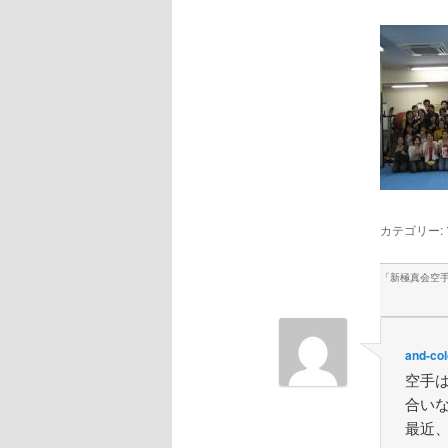
カテゴリー:
「
新極真会空
and-col
空手
合い
最近