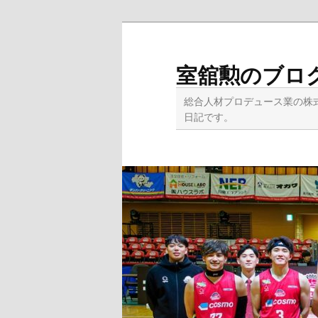
メ
イ
ン
室舘勲のブロ
コ
ン
総合人材プロデュース業の株
テ
日記です。
ン
ツ
へ
移
動