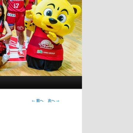
投
←
前へ
次へ
→
稿
ナ
ビ
ゲ