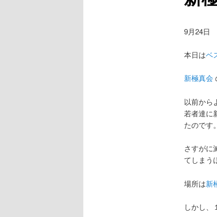
9月24日
本日は
ベ
新極真会
以前から
若者達に
たのです
さすがに
てしまう
場所は
新
しかし、