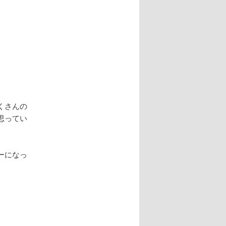
ー
シ
ョ
ン
くさんの
思ってい
ーになっ