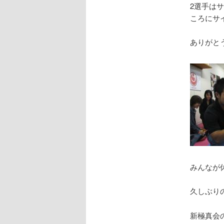
2選手は
ころにサ
ありがと
みんなが
久しぶり
新極真会