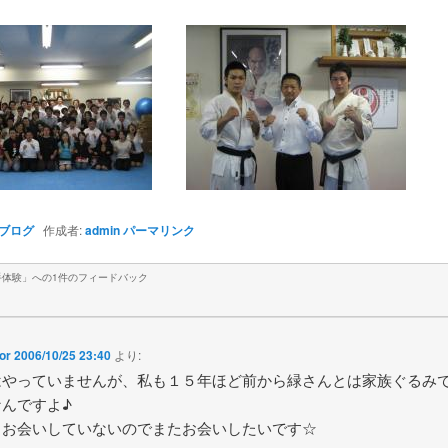
ブログ
作成者:
admin
パーマリンク
手体験
」への1件のフィードバック
or
2006/10/25 23:40
より:
はやっていませんが、私も１５年ほど前から緑さんとは家族ぐるみ
なんですよ♪
、お会いしていないのでまたお会いしたいです☆