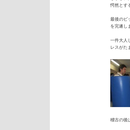
愕然とす
最後のビ
を完遂し
一件大人
レスがた
稽古の後