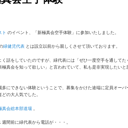
スト
のイベント、「新極真会空手体験」に参加いたしました。
の
緑健児代表
とは設立以前から親しくさせて頂いております。
よく話をしていたのですが、緑代表には「ぜひ一度空手を通してた
新極真会を知って欲しい」と言われていて、私も是非実現したいと
。
滅多にできない体験ということで、募集をかけた途端に定員オーバ
ほどの大人気でした。
極真会総本部道場
。
１週間前に緑代表から電話が・・・。