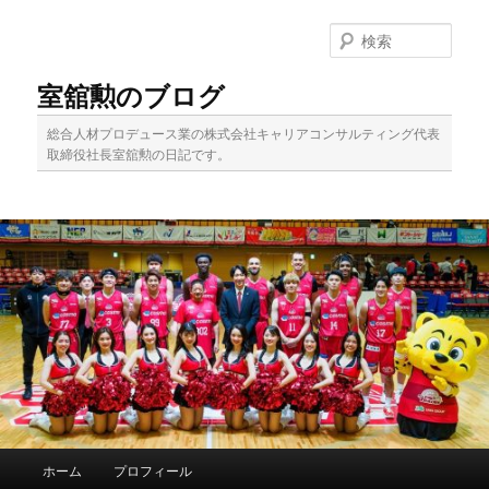
メ
イ
検
ン
索
コ
室舘勲のブログ
ン
テ
総合人材プロデュース業の株式会社キャリアコンサルティング代表
ン
取締役社長室舘勲の日記です。
ツ
へ
移
動
メ
ホーム
プロフィール
イ