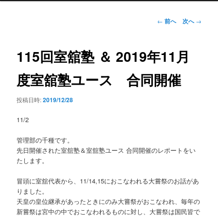
ン
メ
投
←
前へ
次へ
→
ニ
稿
ュ
ナ
ー
ビ
115回室舘塾 ＆ 2019年11月
ゲ
ー
度室舘塾ユース 合同開催
シ
ョ
投稿日時:
2019/12/28
ン
11/2
管理部の千種です。
先日開催された室舘塾＆室舘塾ユース 合同開催のレポートをい
たします。
冒頭に室舘代表から、11/14,15におこなわれる大嘗祭のお話があ
りました。
天皇の皇位継承があったときにのみ大嘗祭がおこなわれ、毎年の
新嘗祭は宮中の中でおこなわれるものに対し、大嘗祭は国民皆で