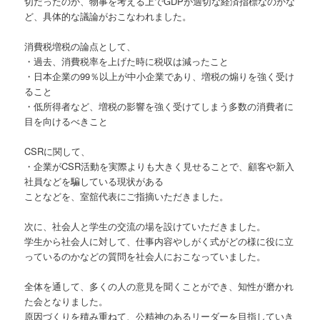
切だったのか、物事を考える上でGDPが適切な経済指標なのかな
ど、具体的な議論がおこなわれました。
消費税増税の論点として、
・過去、消費税率を上げた時に税収は減ったこと
・日本企業の99％以上が中小企業であり、増税の煽りを強く受け
ること
・低所得者など、増税の影響を強く受けてしまう多数の消費者に
目を向けるべきこと
CSRに関して、
・企業がCSR活動を実際よりも大きく見せることで、顧客や新入
社員などを騙している現状がある
ことなどを、室舘代表にご指摘いただきました。
次に、社会人と学生の交流の場を設けていただきました。
学生から社会人に対して、仕事内容やしがく式がどの様に役に立
っているのかなどの質問を社会人におこなっていました。
全体を通して、多くの人の意見を聞くことができ、知性が磨かれ
た会となりました。
原因づくりを積み重ねて、公精神のあるリーダーを目指していき