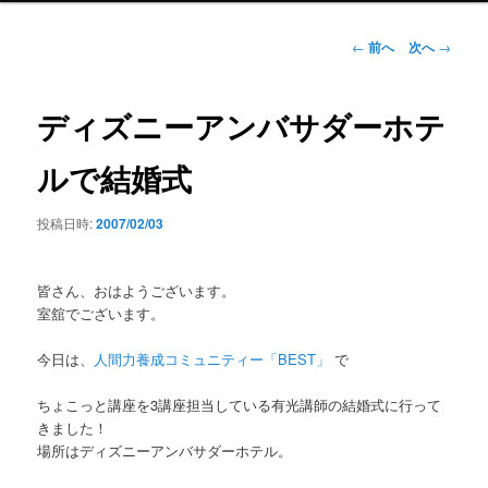
ン
メ
投
←
前へ
次へ
→
ニ
稿
ュ
ナ
ー
ビ
ディズニーアンバサダーホテ
ゲ
ー
ルで結婚式
シ
ョ
投稿日時:
2007/02/03
ン
皆さん、おはようございます。
室舘でございます。
今日は、
人間力養成コミュニティー「BEST」
で
ちょこっと講座を3講座担当している有光講師の結婚式に行って
きました！
場所はディズニーアンバサダーホテル。