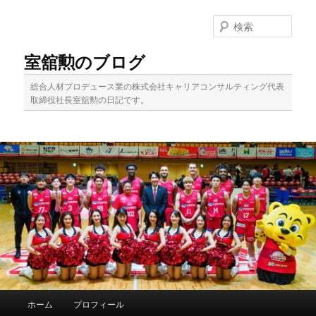
メ
イ
検
ン
索
コ
室舘勲のブログ
ン
テ
総合人材プロデュース業の株式会社キャリアコンサルティング代表
ン
取締役社長室舘勲の日記です。
ツ
へ
移
動
メ
ホーム
プロフィール
イ