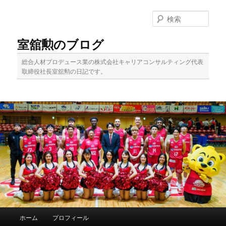
メ
イ
検
ン
索
コ
室舘勲のブログ
ン
テ
総合人材プロデュース業の株式会社キャリアコンサルティング代表
ン
取締役社長室舘勲の日記です。
ツ
へ
移
動
メ
ホーム
プロフィール
イ