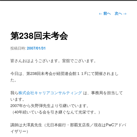
ン
メ
投
←
前へ
次へ
→
ニ
稿
ュ
ナ
ー
ビ
第238回未考会
ゲ
ー
投稿日時:
2007/01/31
シ
ョ
皆さんおはようございます。室舘でございます。
ン
今日は、第238回未考会が経団連会館１１Fにて開催されまし
た。
我ら
株式会社キャリアコンサルティング
は、事務局を担当して
います。
2007年から矢野弾先生より引継いでいます。
（40年続いている会を引き継ぐなんて光栄です。）
講師は大澤真先生（元日本銀行・那覇支店長／現在はPwCアドバ
イザリー）