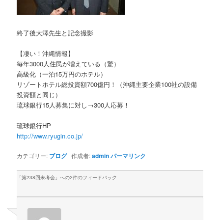
終了後大澤先生と記念撮影
【凄い！沖縄情報】
毎年3000人住民が増えている（驚）
高級化（一泊15万円のホテル）
リゾートホテル総投資額700億円！（沖縄主要企業100社の設備
投資額と同じ）
琉球銀行15人募集に対し→300人応募！
琉球銀行HP
http://www.ryugin.co.jp/
カテゴリー:
ブログ
作成者:
admin
パーマリンク
「
第238回未考会
」への2件のフィードバック