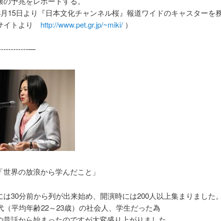
壊の予兆をレポートする。
年8月15日より『日本文化チャンネル桜』報道ワイドのキャスターを
サイトより
http://www.pet.gr.jp/~miki/
）
-------------—
「世界の放浪から学んだこと」
には30分前から列が出来始め、開演時には200人以上集まりました
代（平均年齢22～23歳）の社会人、学生だった為
の昔話から始まったのですが大変盛り上がりました。