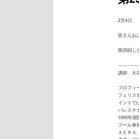
2月4日
皆さんお
第25回
------------
講師 大
プロフィ
フェリス
インドで
パレスチ
1995
ブール単
ＡＥＲＡ