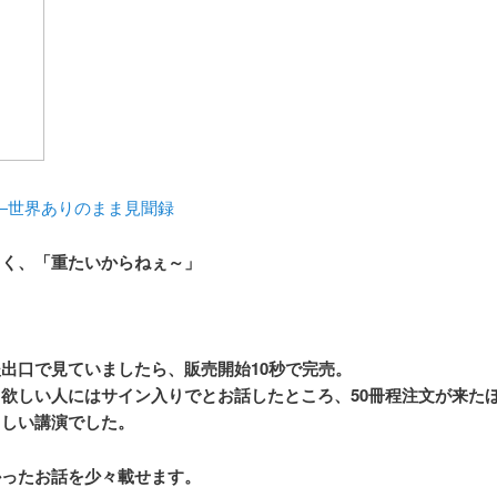
―世界ありのまま見聞録
曰く、「重たいからねぇ～」
出口で見ていましたら、販売開始10秒で完売。
ら欲しい人にはサイン入りでとお話したところ、50冊程注文が来た
らしい講演でした。
かったお話を少々載せます。