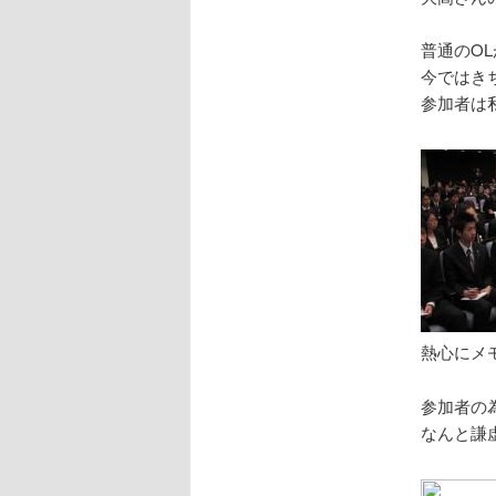
普通のO
今ではき
参加者は
熱心にメ
参加者の
なんと謙