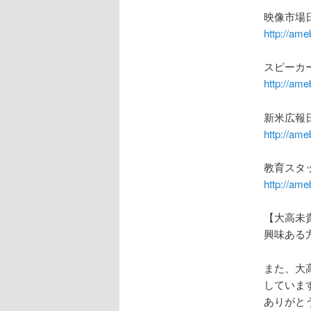
映像市場
http://ame
スピーカ
http://ame
新米広報
http://am
教育スタ
http://ame
【大高未
興味ある
また、大
していま
ありがと