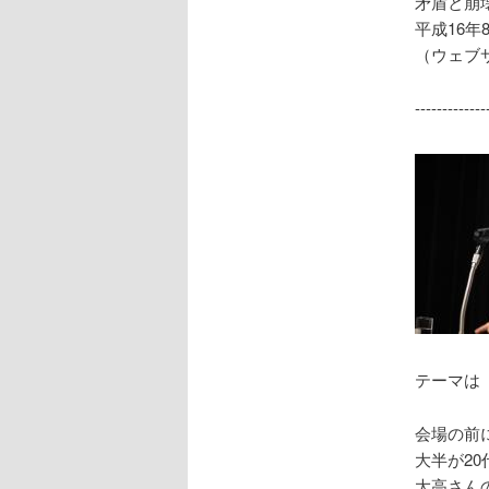
矛盾と崩
平成16
（ウェブ
------------
テーマは
会場の前
大半が20
大高さん