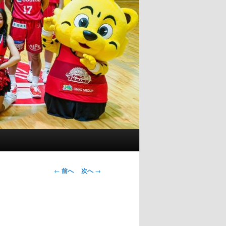
投
←
前へ
次へ
→
稿
ナ
ビ
ゲ