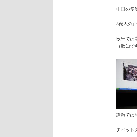
中国の便
3億人の
欧米では
（致知で
講演では
チベット