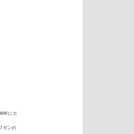
ー
シ
ョ
ン
98年にカ
フガンの