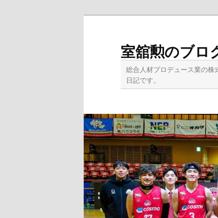
メ
イ
ン
室舘勲のブロ
コ
ン
総合人材プロデュース業の株
テ
日記です。
ン
ツ
へ
移
動