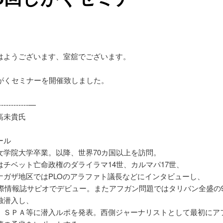
はようございます、室舘でございます。
しがくセミナーを開催致しました。
-------------—
高未貴氏
ール
女学院大学卒業。以降、世界70カ国以上を訪問。
はチベット亡命政権のダライラマ14世、カルマパ17世、
ナガザ地区ではPLOのアラファト議長などにインタビューし、
年国際情報誌サピオでデビュー。またアフガン問題ではタリバン全盛の
独潜入し、
、ＳＰＡ等に潜入ルポを発表。西側ジャーナリストとして最初にア