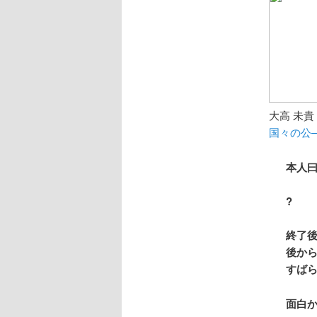
大高 未貴
国々の公
本人
?
終了後
後か
すば
面白