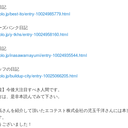
日記
blo.jp/best-ito/entry-10024985779.html
ーズバンク日記
blo.jp/y-tkhs/entry-10024958160.html
日記
eblo.jp/inasawamayumi/entry-10024935544.html
ッフの日記
blo.jp/buildup-city/entry-10025066205.html
貴】今後大注目すべき人間です。
方は、是非本読んでみて下さい。
高さんを紹介して頂いたエコテスト株式会社の児玉千洋さんには本
す。
うございました！