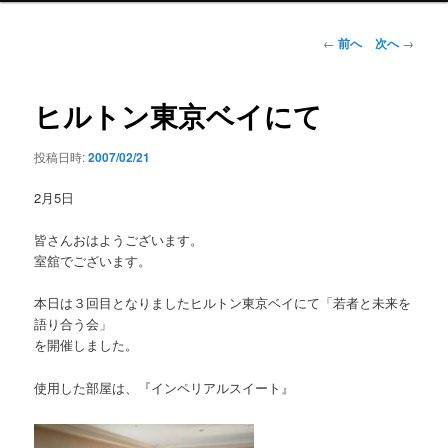
ン
メ
投
←
前へ
次へ
→
ニ
稿
ュ
ナ
ー
ビ
ヒルトン東京ベイにて
ゲ
ー
投稿日時:
2007/02/21
シ
ョ
2月5日
ン
皆さんおはようございます。
室舘でございます。
本日は３回目となりましたヒルトン東京ベイにて「若者と未来を
語り合う会」
を開催しました。
使用した部屋は、『インペリアルスイート』