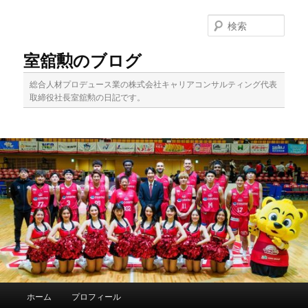
メ
イ
検
ン
索
コ
室舘勲のブログ
ン
テ
総合人材プロデュース業の株式会社キャリアコンサルティング代表
ン
取締役社長室舘勲の日記です。
ツ
へ
移
動
メ
ホーム
プロフィール
イ