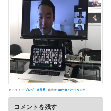
カテゴリー:
ブログ
、
室舘塾
作成者:
admin
パーマリンク
コメントを残す