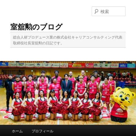
メ
イ
検
ン
索
コ
室舘勲のブログ
ン
テ
総合人材プロデュース業の株式会社キャリアコンサルティング代表
ン
取締役社長室舘勲の日記です。
ツ
へ
移
動
メ
ホーム
プロフィール
イ