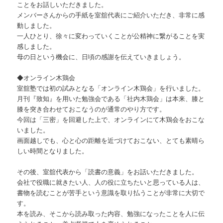
ことをお話しいただきました。
メンバーさんからの手紙を室舘代表にご紹介いただき、非常に感
動しました。
一人ひとり、徐々に変わっていくことが公精神に繋がることを実
感しました。
母の日という機会に、日頃の感謝を伝えていきましょう。
​◆オンライン木鶏会
室舘塾では初の試みとなる「オンライン木鶏会」を行いました。
月刊『致知』を用いた勉強会である「社内木鶏会」は本来、膝と
膝を突き合わせておこなうのが通常のやり方です。
今回は「三密」を回避した上で、オンラインにて木鶏会をおこな
いました。
画面越しでも、心と心の距離を近づけておこない、とても素晴ら
しい時間となりました。
その後、室舘代表から「読書の意義」をお話いただきました。
会社で役職に就きたい人、人の役に立ちたいと思っている人は、
書物を読むことが苦手という意識を取り払うことが非常に大切で
す。
本を読み、そこから読み取った内容、勉強になったことを人に伝