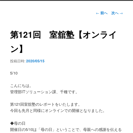
ン
メ
投
←
前へ
次へ
→
ニ
稿
ュ
ナ
ー
ビ
第121回 室舘塾【オンライ
ゲ
ー
ン】
シ
ョ
投稿日時:
2020/05/15
ン
5/10
こんにちは。
管理部ITソリューション課、千種です。
第121回室舘塾のレポートをいたします。​
今回も先月と同様にオンラインでの開催となりました。
​◆母の日
開催日の5/10は「母の日」ということで、母親への感謝を伝える