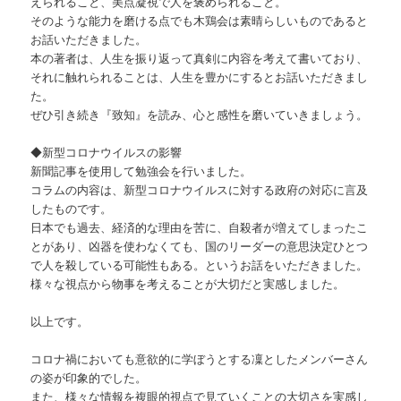
えられること、美点凝視で人を褒められること。
そのような能力を磨ける点でも木鶏会は素晴らしいものであると
お話いただきました。
本の著者は、人生を振り返って真剣に内容を考えて書いており、
それに触れられることは、人生を豊かにするとお話いただきまし
た。
ぜひ引き続き『致知』を読み、心と感性を磨いていきましょう。
​◆新型コロナウイルスの影響
新聞記事を使用して勉強会を行いました。
コラムの内容は、新型コロナウイルスに対する政府の対応に言及
したものです。
日本でも過去、経済的な理由を苦に、自殺者が増えてしまったこ
とがあり、凶器を使わなくても、国のリーダーの意思決定ひとつ
で人を殺している可能性もある。というお話をいただきました。
様々な視点から物事を考えることが大切だと実感しました。​
以上です。
コロナ禍においても意欲的に学ぼうとする凜としたメンバーさん
の姿が印象的でした。
また、様々な情報を複眼的視点で見ていくことの大切さを実感し