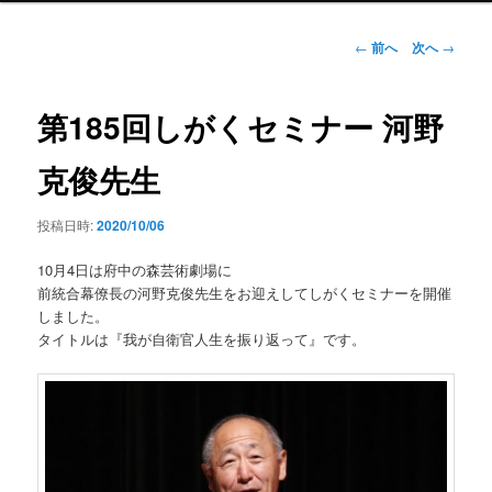
ン
メ
投
←
前へ
次へ
→
ニ
稿
ュ
ナ
ー
ビ
第185回しがくセミナー 河野
ゲ
ー
克俊先生
シ
ョ
投稿日時:
2020/10/06
ン
10月4日は府中の森芸術劇場に
前統合幕僚長の河野克俊先生をお迎えしてしがくセミナーを開催
しました。
タイトルは『我が自衛官人生を振り返って』です。