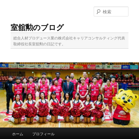
メ
イ
検
ン
索
コ
室舘勲のブログ
ン
テ
総合人材プロデュース業の株式会社キャリアコンサルティング代表
ン
取締役社長室舘勲の日記です。
ツ
へ
移
動
メ
ホーム
プロフィール
イ