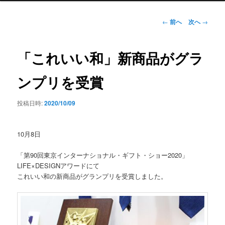
ン
メ
投
←
前へ
次へ
→
ニ
稿
ュ
ナ
ー
ビ
「これいい和」新商品がグラ
ゲ
ー
ンプリを受賞
シ
ョ
投稿日時:
2020/10/09
ン
10月8日
「第90回東京インターナショナル・ギフト・ショー2020」
LIFE×DESIGNアワードにて
これいい和の新商品がグランプリを受賞しました。