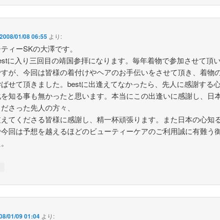
2008/01/08 06:55
より:
ーティーSKの大澤です。
estに入り三回目の靖国参拝になります。毎年着物で参加させて頂
ですが、今回は皆様の着付けやヘアのお手伝いをさせて頂き、着物
ばせて頂きました。bestに出逢えてなかったら、先人に感謝する
化を知る事も無かったと思います。本当にこの出逢いに感謝し、日
くださった先人の方々、
支えてくださる皆様に感謝し、精一杯頑張ります。また日本の心知
で今回は予想を越えるほどのビューティーケアのご利用誠に有難う
た。
↓
08/01/09 01:04
より: