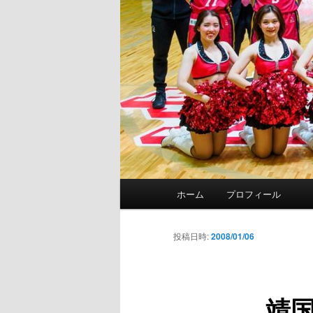
メ
ホーム
プロフィール
イ
ン
メ
投稿日時:
2008/01/06
ニ
ュ
ー
靖