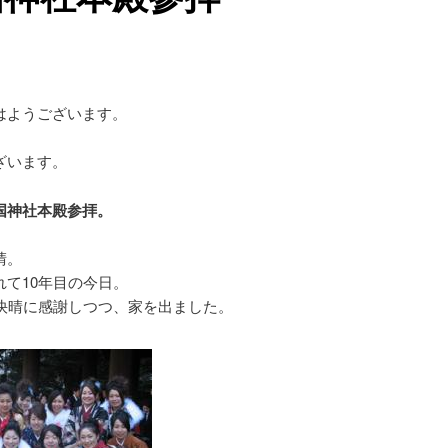
はようございます。
ざいます。
国神社本殿参拝。
晴。
れて10年目の今日。
続快晴に感謝しつつ、家を出ました。