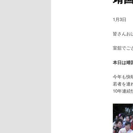
1月3日
皆さんお
室舘でご
本日は靖
今年も快
若者を連
10年連