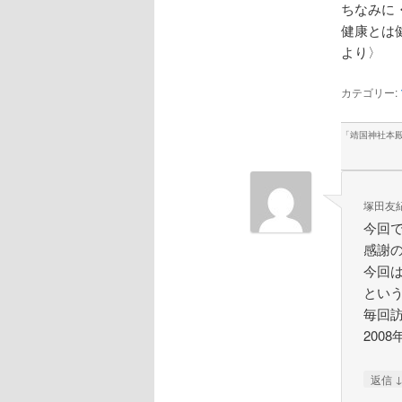
ちなみに
健康とは
より〉
カテゴリー:
「
靖国神社本
塚田友
今回
感謝
今回は
とい
毎回
200
返信