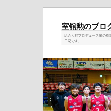
メ
イ
ン
室舘勲のブロ
コ
ン
総合人材プロデュース業の株
テ
日記です。
ン
ツ
へ
移
動