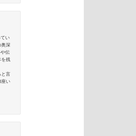
いてい
の奥深
心や伝
本を残
ると言
御座い