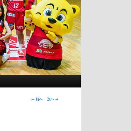
投
←
前へ
次へ
→
稿
ナ
ビ
ゲ