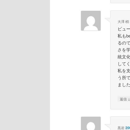
大澤 梢
ビュ
私もb
るの
さを学
統文
して
私を
う所
まし
返信
黒岩
20