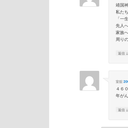
靖国
私た
「一
先人
家族
周り
返信
室舘
20
４６
年が
返信