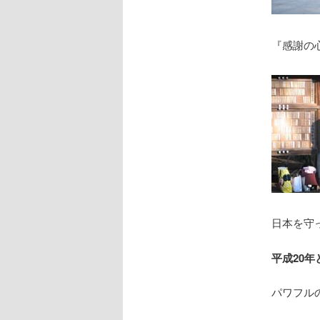
『感謝の
日本を守
平成20
パワフル