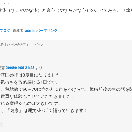
・・・
健体（すこやかな体）と康心（やすらかな心）のことである。〈致
ブログ
作成者:
admin
パーマリンク
殿参拝
」への4件のフィードバック
紀恵
2008/01/06 21:28
より:
で靖国参拝は3度目になりました。
の気持ちを改め感じる1日です。
、遊就館で60～70代位の方に声をかけられ、戦時前後の生の話を
う貴重な体験もさせていただきました。
訪れる度得るものは大きいです。
8年、『健康』は縄文ｽﾄﾚｯﾁで補っていきます！
↓