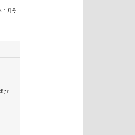
知１月号
聞けた