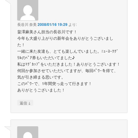
長谷川 奈美
2008/01/16 19:29
より:
畠澤麻美さん担当の長谷川です！
今年も大盛り上がりの新年会をありがとうございまし
た！
一緒に来た友達も、とても楽しんでいました。ﾆｭｰﾖｰｸｸﾞ
ﾘﾙのﾍﾟｱ券もいただいてました♪
私はﾏｸﾞｶｯﾌﾟをいただきました！ありがとうございます！
何回か参加させていただいてますが、毎回ﾊﾟﾜｰを得て、
気が引き締まる思いです。
このﾊﾟﾜｰで、1年間突っ走って行きます！
ありがとうございました！
↓
返信