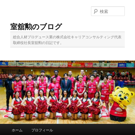
メ
イ
検
ン
索
コ
室舘勲のブログ
ン
テ
総合人材プロデュース業の株式会社キャリアコンサルティング代表
ン
取締役社長室舘勲の日記です。
ツ
へ
移
動
メ
ホーム
プロフィール
イ