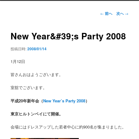
ン
メ
投
←
前へ
次へ
→
ニ
稿
ュ
ナ
ー
ビ
New Year&#39;s Party 2008
ゲ
ー
投稿日時:
2008/01/14
シ
ョ
1月12日
ン
皆さんおはようございます。
室舘でございます。
平成20年新年会（
New Year’s Party 2008
）
東京ヒルトンベイにて開催。
会場にはドレスアップした若者中心に約900名が集まりました。