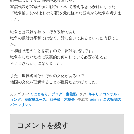
戦争について学ぶ機会がありました。
室舘代表が27歳の頃に戦争について考えるきっかけになった
『戦争論』(小林よしのり著)を元に様々な観点から戦争を考えま
した。
戦争とは武器を持って行う政治であり、
戦争の反対は平和ではなく、話し合いであるといった内容でし
た。
平和は状態のことを表すので、反対は混乱です。
戦争をしないために現実的に何をしていく必要があると
考えるきっかけになりました。
また、世界各国それぞれの文化がある中で
他国の文化を理解することが重要だと学びました。
カテゴリー:
くにまもり
、
ブログ
、
室舘塾
タグ:
キャリアコンサルテ
ィング
、
室舘塾ユース
、
戦争論
、
木鶏会
作成者:
admin
この投稿の
パーマリンク
コメントを残す