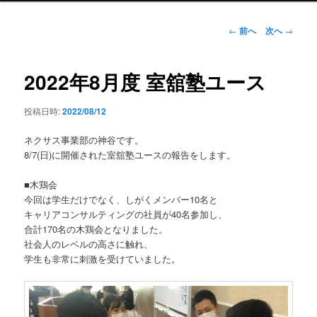
ン
メ
投
←
前へ
次へ
→
ニ
稿
ュ
ナ
ー
ビ
2022年8月度 室舘塾ユース
ゲ
ー
投稿日時:
2022/08/12
シ
ョ
ネクサス事業部の神谷です。
ン
8/7(日)に開催された室舘塾ユースの報告をします。
■木鶏会
今回は学生だけでなく、しがくメンバー10名と
キャリアコンサルティングの社員が40名参加し、
合計170名の木鶏会となりました。
社会人のレベルの高さに触れ、
学生も非常に刺激を受けていました。