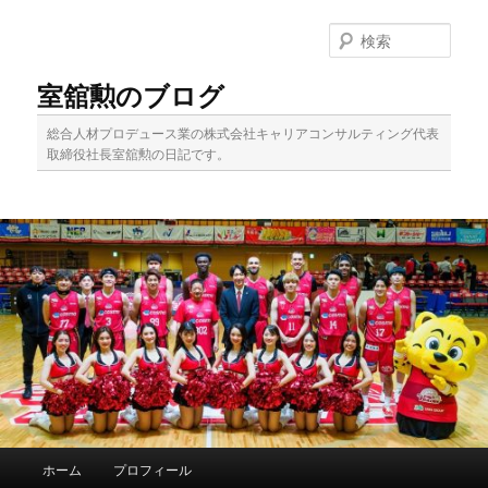
メ
イ
検
ン
索
コ
室舘勲のブログ
ン
テ
総合人材プロデュース業の株式会社キャリアコンサルティング代表
ン
取締役社長室舘勲の日記です。
ツ
へ
移
動
メ
ホーム
プロフィール
イ