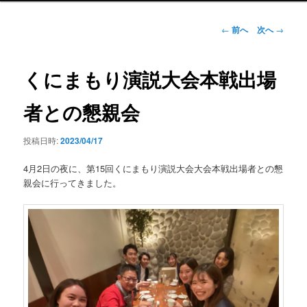
ン
メ
投
←
前へ
次へ
→
ニ
稿
ュ
ナ
ー
ビ
くにまもり演説大会本戦出場
ゲ
ー
者との懇親会
シ
ョ
投稿日時:
2023/04/17
ン
4月2日の夜に、第15回くにまもり演説大会大会本戦出場者との懇
親会に行ってきました。