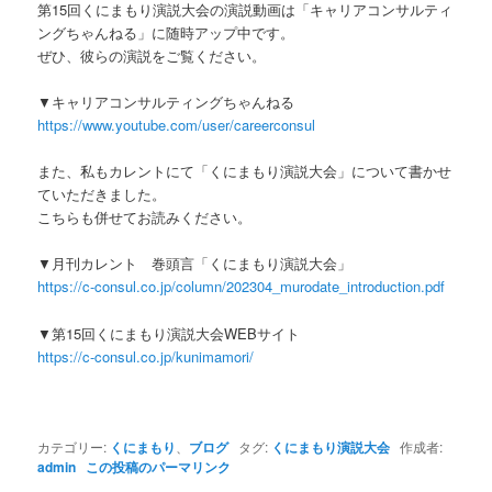
第15回くにまもり演説大会の演説動画は「キャリアコンサルティ
ングちゃんねる」に随時アップ中です。
ぜひ、彼らの演説をご覧ください。
▼キャリアコンサルティングちゃんねる
https://www.youtube.com/user/careerconsul
また、私もカレントにて「くにまもり演説大会」について書かせ
ていただきました。
こちらも併せてお読みください。
▼月刊カレント 巻頭言「くにまもり演説大会」
https://c-consul.co.jp/column/202304_murodate_introduction.pdf
▼第15回くにまもり演説大会WEBサイト
https://c-consul.co.jp/kunimamori/
カテゴリー:
くにまもり
、
ブログ
タグ:
くにまもり演説大会
作成者:
admin
この投稿のパーマリンク