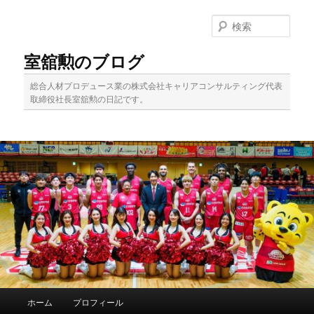
メ
イ
検
ン
索
コ
室舘勲のブログ
ン
テ
総合人材プロデュース業の株式会社キャリアコンサルティング代表
ン
取締役社長室舘勲の日記です。
ツ
へ
移
動
メ
ホーム
プロフィール
イ