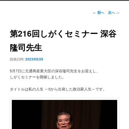
ン
メ
投
←
前へ
次へ
→
ニ
稿
ュ
ナ
ー
ビ
第216回しがくセミナー 深谷
ゲ
ー
隆司先生
シ
ョ
投稿日時:
2023/05/29
ン
5月7日に元通商産業大臣の深谷隆司先生をお迎えし、
しがくセミナーを開催しました。
タイトルは私の人生 ～0から出発した政治家人生～です。