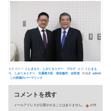
カテゴリー:
くにまもり
、
しがくセミナー
、
ブログ
タグ:
くにまも
り
、
しがくセミナー
、
元通商大臣
、
深谷隆司
、
自民党
作成者:
admin
この投稿のパーマリンク
コメントを残す
※
メールアドレスが公開されることはありません。
が付