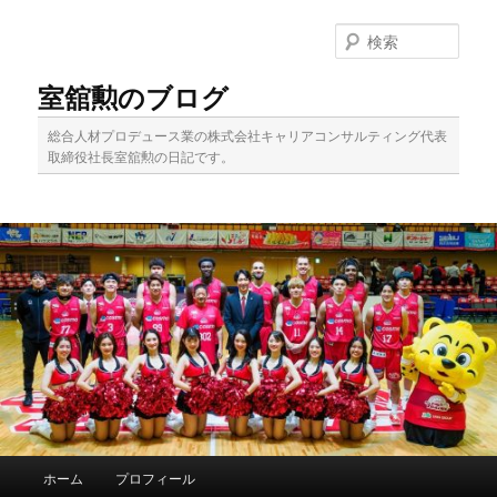
メ
イ
検
ン
索
コ
室舘勲のブログ
ン
テ
総合人材プロデュース業の株式会社キャリアコンサルティング代表
ン
取締役社長室舘勲の日記です。
ツ
へ
移
動
メ
ホーム
プロフィール
イ