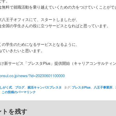
です。
は無料で就職活動を乗り越えていくための力をつけていくことがで
京八王子オフィスにて、スタートしましたが、
は全国の学生さんの役に立つサービスとなればと思っています。
くの学生のためになるサービスとなるように、
ねていきたいと思います。
向け新サービス「プレスタPlus」提供開始（キャリアコンサルティ
）
-consul.co.jp/news/?id=20230601100000
しがく式
、
ブログ
、
就活キャンパスプレスタ
タグ:
プレスタPlus
、
八王子事業所
、
この投稿のパーマリンク
ントを残す