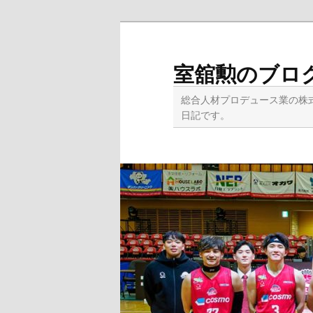
メ
イ
ン
室舘勲のブロ
コ
ン
総合人材プロデュース業の株
テ
日記です。
ン
ツ
へ
移
動