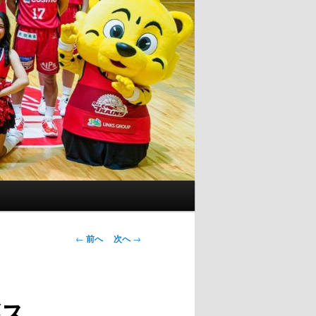
投
←
前へ
次へ
→
稿
ナ
ビ
がス
ゲ