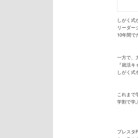
しがく式
リーダー
10年間
一方で、
『就活キ
しがく式
これまで
学割で学
プレスタ