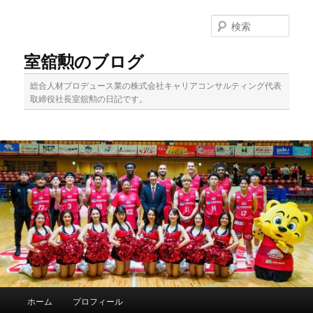
メ
イ
検
ン
索
コ
室舘勲のブログ
ン
テ
総合人材プロデュース業の株式会社キャリアコンサルティング代表
ン
取締役社長室舘勲の日記です。
ツ
へ
移
動
メ
ホーム
プロフィール
イ