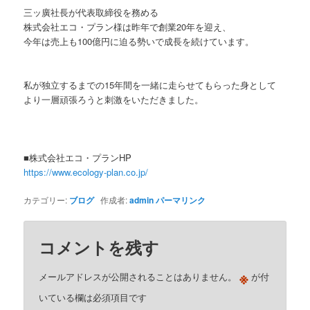
三ッ廣社長が代表取締役を務める
株式会社エコ・プラン様は昨年で創業20年を迎え、
今年は売上も100億円に迫る勢いで成長を続けています。
私が独立するまでの15年間を一緒に走らせてもらった身として
より一層頑張ろうと刺激をいただきました。
■株式会社エコ・プランHP
https://www.ecology-plan.co.jp/
カテゴリー:
ブログ
作成者:
admin
パーマリンク
コメントを残す
※
メールアドレスが公開されることはありません。
が付
いている欄は必須項目です