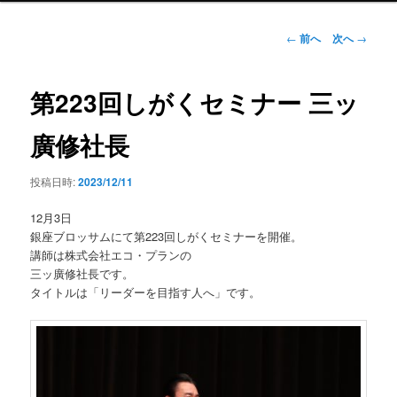
ン
メ
投
←
前へ
次へ
→
ニ
稿
ュ
ナ
ー
ビ
第223回しがくセミナー 三ッ
ゲ
ー
廣修社長
シ
ョ
投稿日時:
2023/12/11
ン
12月3日
銀座ブロッサムにて第223回しがくセミナーを開催。
講師は株式会社エコ・プランの
三ッ廣修社長です。
タイトルは「リーダーを目指す人へ」です。