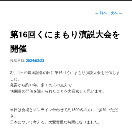
ン
メ
投
←
前へ
次へ
→
ニ
稿
ュ
ナ
ー
ビ
第16回くにまもり演説大会を
ゲ
ー
開催
シ
ョ
投稿日時:
2024/02/23
ン
2月11日の建国記念の日に第16回くにまもり演説大会を開催しま
した。
発案から約17年。多くの方の支えで
16回目の開催を迎えられたことを大変嬉しく思います。
当日は会場とオンライン合わせて約1500名の方にご参加いただ
き、
日本について考える、大変貴重な時間になりました。