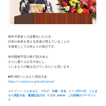
毎年大変多くの反響をいただき、
日本の未来を考える若者が増えていることが
主催者としての何よりの喜びです。
来年開催予定の第17回大会も
さらに盛り上がる大会にし、
くにまもりの輪を広げていきたいと思います。
■第16回くにまもり演説大会
https://c-consul.co.jp/kunimamori/
カテゴリー:
くにまもり
、
ブログ
、
伝統・文化
タグ:
2月11日
、
くにま
もり演説大会
、
建国記念の日
作成者:
admin
この投稿のパーマリン
ク