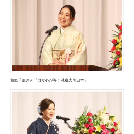
和氣千郷さん『自立心が導く減税大国日本』