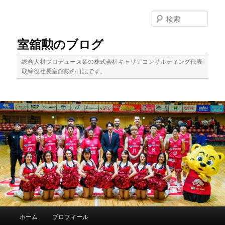
メ
イ
検
ン
索
コ
室舘勲のブログ
ン
テ
総合人材プロデュース業の株式会社キャリアコンサルティング代表
ン
取締役社長室舘勲の日記です。
ツ
へ
移
動
メ
ホーム
プロフィール
イ